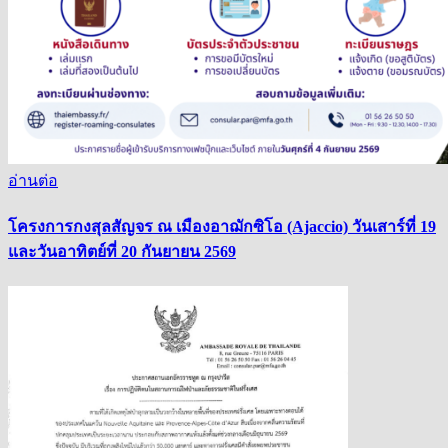
อ่านต่อ
โครงการกงสุลสัญจร ณ เมืองอาฌักซิโอ (Ajaccio) วันเสาร์ที่ 19
และวันอาทิตย์ที่ 20 กันยายน 2569