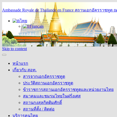
Ambassade Royale de Thaïlande en France
สถานเอกอัครราชทูต ณ 
ไทย
Français
Skip to content
หน้าแรก
เกี่ยวกับ สอท.
สารจากเอกอัครราชทูต
ประวัติสถานเอกอัครราชทูต
ข้าราชการสถานเอกอัครราชทูตและหน่วยงานไทย
สมาคมและชมรมไทยในฝรั่งเศส
สถานกงสุลกิตติมศักดิ์
สถานที่ตั้ง / ติดต่อ
บริการคนไทย