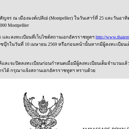
 เมืองมงต์เปลิเย่ (Montpellier) ในวันเสาร์ที่ 25 และวันอาทิตย์
4000 Montpellier
าร และลงทะเบียนที่เว็บไซต์สถานเอกอัครราชทูตฯ
http://www.thaiemb
บุ๊กในวันที่ 10 เมษายน 2569 หรือก่อนหน้านั้นหากมีผู้ลงทะเบีย
ห้และจะปิดลงทะเบียนก่อนกำหนดเมื่อมีผู้ลงทะเบียนเต็มจำนวนแล้ว
การได้ กรุณาแจ้งสถานเอกอัครราชทูตฯ ทราบด้วย