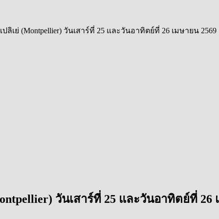
เย่ (Montpellier) วันเสาร์ที่ 25 และวันอาทิตย์ที่ 26 เมษายน 2569
tpellier) วันเสาร์ที่ 25 และวันอาทิตย์ที่ 2