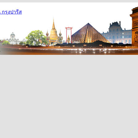
กรุงปารีส