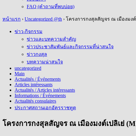
FAQ (คำถามที่พบบ่อย)
หน้าแรก
›
Uncategorized @th
›
โครงการกงสุลสัญจร ณ เมืองมงต์เปลิ
ข่าว-กิจกรรม
ข่าวและบทความสำคัญ
ข่าวประชาสัมพันธ์และกิจกรรมที่น่าสนใจ
ข่าวกงสุล
บทความน่าสนใจ
uncategorized
Main
Actualités / Événements
Articles intéressants
Actualités / Articles intéressants
Informations / Événements
Actualités consulaires
ประกาศสถานเอกอัครราชทูต
โครงการกงสุลสัญจร ณ เมืองมงต์เปลิเย่ (Mon