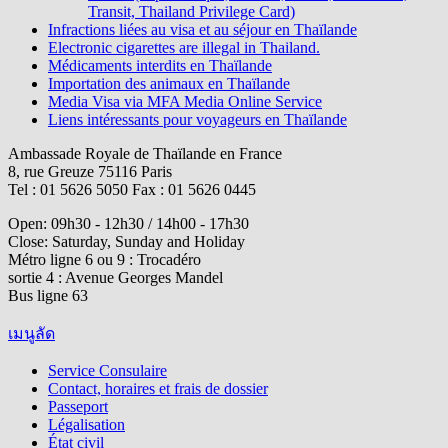
Transit, Thailand Privilege Card)
Infractions liées au visa et au séjour en Thaïlande
Electronic cigarettes are illegal in Thailand.
Médicaments interdits en Thaïlande
Importation des animaux en Thaïlande
Media Visa via MFA Media Online Service
Liens intéressants pour voyageurs en Thaïlande
Ambassade Royale de Thaïlande en France
8, rue Greuze 75116 Paris
Tel : 01 5626 5050 Fax : 01 5626 0445
Open: 09h30 - 12h30 / 14h00 - 17h30
Close: Saturday, Sunday and Holiday
Métro ligne 6 ou 9 : Trocadéro
sortie 4 : Avenue Georges Mandel
Bus ligne 63
เมนูลัด
Service Consulaire
Contact, horaires et frais de dossier
Passeport
Légalisation
État civil