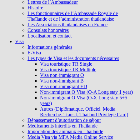
Lettres de l’Ambassadeur
Histoire
Les fonctionnaires de l’Ambassade Royale de
Thaïlande et de l’administration thaïlandaise
Les Associations thaïlandaises en France
Consulats honoraires
Localisation et contact
Visa
Informations générales
E-Visa
Les types de Visa et les documents nécessaires
Visa touristique TR Single
Visa touristique TR Multiple
Visa non-immigrant O
Visa non-immigrant B
Visa non-immigrant ED
Non-immigrant O Visa (O-A Long stay 1 year)
Non-immigrant O Visa (O-X Long stay 5+5
years)
Autres (Diplômatique, Officiel, Media,
Recherche, Transit, Thailand Privilege Card)
Dépassement d’autorisation de séjour
Médicaments interdits en Thaïlande
Importation des animaux en Thaïlande
Media Visa via MFA Media Online Service