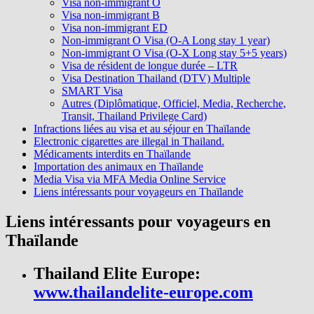
Visa non-immigrant O
Visa non-immigrant B
Visa non-immigrant ED
Non-immigrant O Visa (O-A Long stay 1 year)
Non-immigrant O Visa (O-X Long stay 5+5 years)
Visa de résident de longue durée – LTR
Visa Destination Thailand (DTV) Multiple
SMART Visa
Autres (Diplômatique, Officiel, Media, Recherche,
Transit, Thailand Privilege Card)
Infractions liées au visa et au séjour en Thaïlande
Electronic cigarettes are illegal in Thailand.
Médicaments interdits en Thaïlande
Importation des animaux en Thaïlande
Media Visa via MFA Media Online Service
Liens intéressants pour voyageurs en Thaïlande
Liens intéressants pour voyageurs en
Thaïlande
Thailand Elite Europe:
www.thailandelite-europe.com