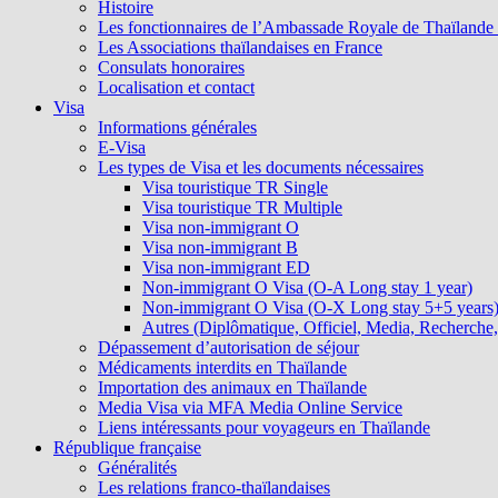
Histoire
Les fonctionnaires de l’Ambassade Royale de Thaïlande et
Les Associations thaïlandaises en France
Consulats honoraires
Localisation et contact
Visa
Informations générales
E-Visa
Les types de Visa et les documents nécessaires
Visa touristique TR Single
Visa touristique TR Multiple
Visa non-immigrant O
Visa non-immigrant B
Visa non-immigrant ED
Non-immigrant O Visa (O-A Long stay 1 year)
Non-immigrant O Visa (O-X Long stay 5+5 years
Autres (Diplômatique, Officiel, Media, Recherche, 
Dépassement d’autorisation de séjour
Médicaments interdits en Thaïlande
Importation des animaux en Thaïlande
Media Visa via MFA Media Online Service
Liens intéressants pour voyageurs en Thaïlande
République française
Généralités
Les relations franco-thaïlandaises