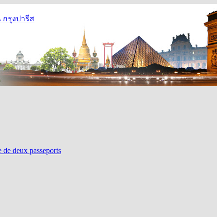
กรุงปารีส
re de deux passeports