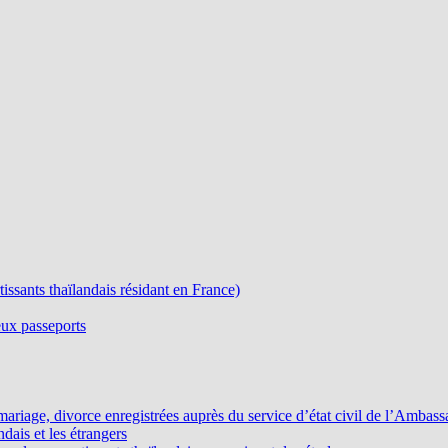
ssants thaïlandais résidant en France)
eux passeports
, mariage, divorce enregistrées auprès du service d’état civil de l’Ambas
ndais et les étrangers