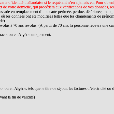
e d’identité thaïlandaise si le requérant n’en a jamais eu. Pour obtenir
t de votre domicile, qui procédera aux vérifications de vos données, rec
ssade en remplacement d’une carte périmée, perdue, détériorée, manquan
où les données ont été modifiées telles que les changements de prénom, 
de).
évolus à 70 ans révolus. (A partir de 70 ans, la personne recevra une cart
onaco, ou en Algérie uniquement.
 ou en Algérie, tels que le titre de séjour, les factures d’électricité ou 
ant la fin de validité)