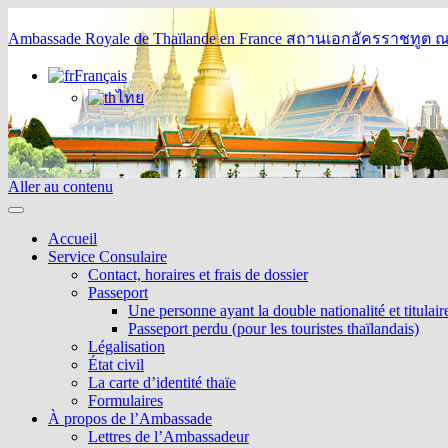
Ambassade Royale de Thaïlande en France
สถานเอกอัครราชทูต ณ 
Français
ไทย
Aller au contenu
Accueil
Service Consulaire
Contact, horaires et frais de dossier
Passeport
Une personne ayant la double nationalité et titulai
Passeport perdu (pour les touristes thaïlandais)
Légalisation
État civil
La carte d’identité thaïe
Formulaires
À propos de l’Ambassade
Lettres de l’Ambassadeur