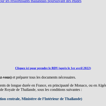
pour les ressortissants thaïlandais poursuivant des études
Cliquez ici pour prendre le RDV (après le 1er avril 2022)
ez-vous)
et préparer tous les documents nécessaires.
dents de longue durée en France, en principauté de Monaco, ou en Algérie
e Royale de Thaïlande, sous les conditions suivantes :
ion centrale, Ministère de l’Intérieur de Thaïlande)