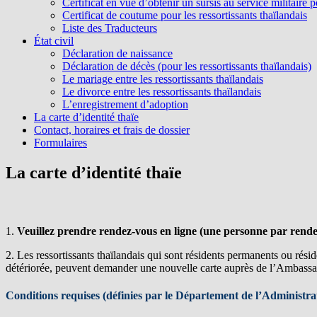
Certificat en vue d’obtenir un sursis au service militaire 
Certificat de coutume pour les ressortissants thaïlandais
Liste des Traducteurs
État civil
Déclaration de naissance
Déclaration de décès (pour les ressortissants thaïlandais)
Le mariage entre les ressortissants thaïlandais
Le divorce entre les ressortissants thaïlandais
L’enregistrement d’adoption
La carte d’identité thaïe
Contact, horaires et frais de dossier
Formulaires
La carte d’identité thaïe
1.
Veuillez prendre rendez-vous en ligne (une personne par rend
2. Les ressortissants thaïlandais qui sont résidents permanents ou rési
détériorée, peuvent demander une nouvelle carte auprès de l’Ambassad
Conditions requises (définies par le Département de l’Administrat