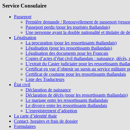
Service Consulaire
Passeport
Première demande / Renouvellement de passeport (ressorti
Passeport perdu (pour les touristes thaïlandais)
Une personne ayant la double nationalité et titulaire de d
Légalisation
La procuration (pour les ressortissants thaïlandais)
Légalisation (pour les ressortissants thaïlandais)
Légalisation des documents pour les Français
Copies d’actes d’état civil thaïlandais : naissance, décès
L’extrait du Casier judiciaire pour les ressortissants thaïla
Certificat en vue d’obtenir un sursis au service militaire 
Certificat de coutume pour les ressortissants thaïlandais
Liste des Traducteurs
État civil
Déclaration de naissance
Déclaration de décès (pour les ressortissants thaïlandais)
Le mariage entre les ressortissants thaïlandais
Le divorce entre les ressortissants thaïlandais
L’enregistrement d’adoption
La carte d’identité thaïe
Contact, horaires et frais de dossier
Formulaires