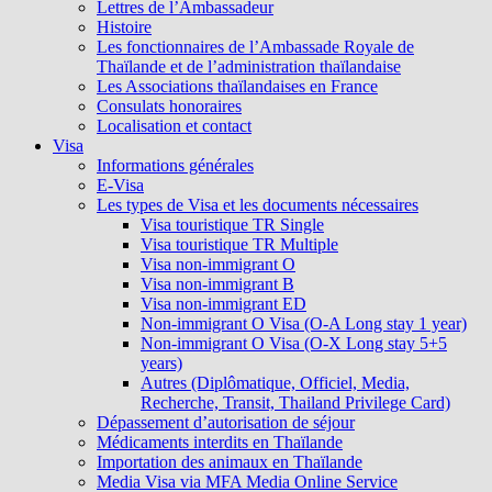
Lettres de l’Ambassadeur
Histoire
Les fonctionnaires de l’Ambassade Royale de
Thaïlande et de l’administration thaïlandaise
Les Associations thaïlandaises en France
Consulats honoraires
Localisation et contact
Visa
Informations générales
E-Visa
Les types de Visa et les documents nécessaires
Visa touristique TR Single
Visa touristique TR Multiple
Visa non-immigrant O
Visa non-immigrant B
Visa non-immigrant ED
Non-immigrant O Visa (O-A Long stay 1 year)
Non-immigrant O Visa (O-X Long stay 5+5
years)
Autres (Diplômatique, Officiel, Media,
Recherche, Transit, Thailand Privilege Card)
Dépassement d’autorisation de séjour
Médicaments interdits en Thaïlande
Importation des animaux en Thaïlande
Media Visa via MFA Media Online Service