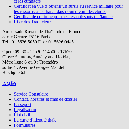
et les étrangers
Certificat en vue d’obtenir un sursis au service militaire pour
les ressortissants thaïlandais poursuivant des études
Certificat de coutume pour les ressortissants thaïlandais
Liste des Traducteurs
Ambassade Royale de Thaïlande en France
8, rue Greuze 75116 Paris
Tel : 01 5626 5050 Fax : 01 5626 0445
Open: 09h30 - 12h30 / 14h00 - 17h30
Close: Saturday, Sunday and Holiday
Métro ligne 6 ou 9 : Trocadéro
sortie 4 : Avenue Georges Mandel
Bus ligne 63
เมนูลัด
Service Consulaire
Contact, horaires et frais de dossier
Passeport
Légalisation
État civil
La carte d’identité thaïe
Formulaires