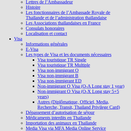
Lettres de l’Ambassadeur
Histoire
Les fonctionnaires de l’Ambassade Royale de
Thaïlande et de l’administration thaïlandaise
Les Associations thaïlandaises en France
Consulats honoraires
Localisation et contact
Visa
Informations générales
E-Visa
Les types de Visa et les documents nécessaires
Visa touristique TR Single
Visa touristique TR Multiple
Visa non-immigrant O
Visa non-immigrant B
Visa non-immigrant ED
Non-immigrant O Visa (O-A Long stay 1 year)
Non-immigrant O Visa (O-X Long stay 5+5
years)
Autres (Diplômatique, Officiel, Media,
Recherche, Transit, Thailand Privilege Card)
Dépassement d’autorisation de séjour
Médicaments interdits en Thaïlande
Importation des animaux en Thaïlande
Media Visa via MFA Media Online Service