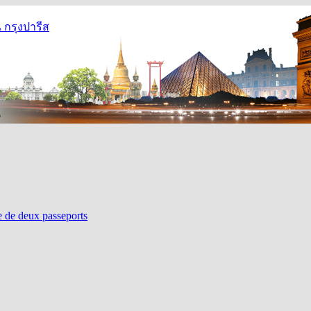
กรุงปารีส
re de deux passeports