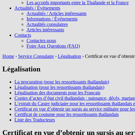
Les accords importants entre la Thaïlande et la France
Actualités / Événements
Actualités / Articles intéressants
Informations / Événements
Actualités consulaires
Articles intéressants
Contacts
Contactez-nous
Foire Aux Questions (FAQ)
Home
›
Service Consulaire
›
Légalisation
›
Certificat en vue d’obtenir
Légalisation
La procuration (pour les ressortissants thaïlandais)
Légalisation (pour les ressortissants thaïlandais)
Légalisation des documents pour les Français
Copies d’actes d’état civil thaïlandais : naissance, décès, maria
L’extrait du Casier judiciaire pour les ressortissants thaïlandais e
Certificat en vue d’obtenir un sursis au service militaire pour le
Certificat de coutume pour les ressortissants thaïlandais
Liste des Traducteurs
Certificat en vue d’obtenir un sursis au ser