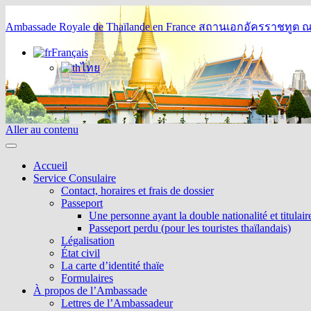
Ambassade Royale de Thaïlande en France
สถานเอกอัครราชทูต ณ 
Français
ไทย
Aller au contenu
Accueil
Service Consulaire
Contact, horaires et frais de dossier
Passeport
Une personne ayant la double nationalité et titulai
Passeport perdu (pour les touristes thaïlandais)
Légalisation
État civil
La carte d’identité thaïe
Formulaires
À propos de l’Ambassade
Lettres de l’Ambassadeur