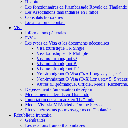
Histoire
Les fonctionnaires de l’Ambassade Royale de Thaïlande et
Les Associations thaïlandaises en France
Consulats honoraires
Localisation et contact
Visa
Informations générales
E-Visa
Les types de Visa et les documents nécessaires
Visa touristique TR Single
Visa touristique TR Multiple
Visa non-immigrant O
Visa non-immigrant B
Visa non-immigrant ED
Non-immigrant O Visa (O-A Long stay 1 year)
Non-immigrant O Visa (O-X Long stay 5+5 years
Autres (Diplômatique, Officiel, Media, Recherche, 
Dépassement d’autorisation de séjour
Médicaments interdits en Thaïlande
Importation des animaux en Thaïlande
Media Visa via MFA Media Online Service
Liens intéressants pour voyageurs en Thaïlande
République française
Généralités
Les relations franco-thaïlandaises