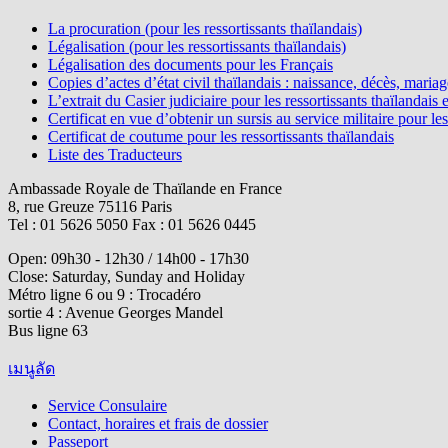
La procuration (pour les ressortissants thaïlandais)
Légalisation (pour les ressortissants thaïlandais)
Légalisation des documents pour les Français
Copies d’actes d’état civil thaïlandais : naissance, décès, maria
L’extrait du Casier judiciaire pour les ressortissants thaïlandais e
Certificat en vue d’obtenir un sursis au service militaire pour le
Certificat de coutume pour les ressortissants thaïlandais
Liste des Traducteurs
Ambassade Royale de Thaïlande en France
8, rue Greuze 75116 Paris
Tel : 01 5626 5050 Fax : 01 5626 0445
Open: 09h30 - 12h30 / 14h00 - 17h30
Close: Saturday, Sunday and Holiday
Métro ligne 6 ou 9 : Trocadéro
sortie 4 : Avenue Georges Mandel
Bus ligne 63
เมนูลัด
Service Consulaire
Contact, horaires et frais de dossier
Passeport