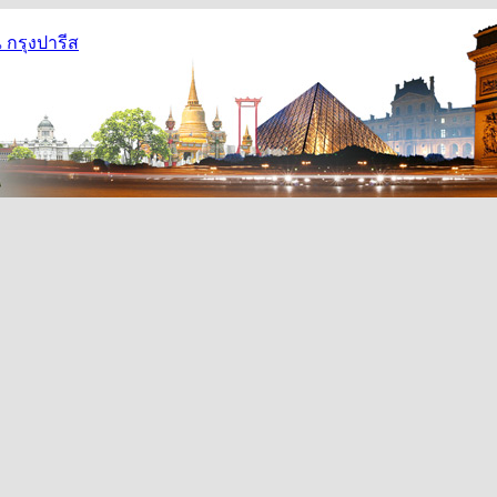
กรุงปารีส