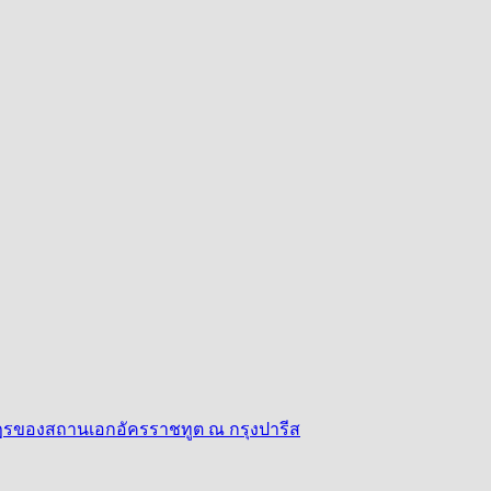
าษฎรของสถานเอกอัครราชทูต ณ กรุงปารีส