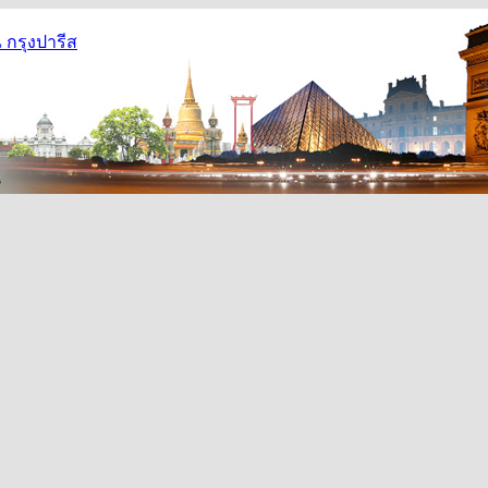
กรุงปารีส