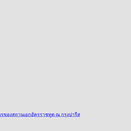
าษฎรของสถานเอกอัครราชทูต ณ กรุงปารีส