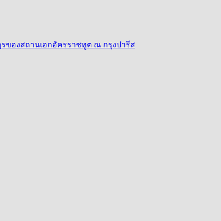
าษฎรของสถานเอกอัครราชทูต ณ กรุงปารีส