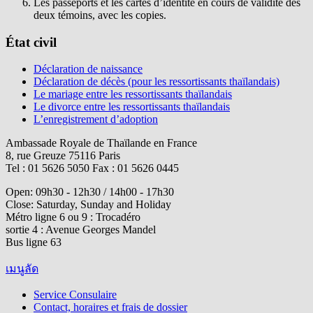
Les passeports et les cartes d’identité en cours de validité des
deux témoins, avec les copies.
État civil
Déclaration de naissance
Déclaration de décès (pour les ressortissants thaïlandais)
Le mariage entre les ressortissants thaïlandais
Le divorce entre les ressortissants thaïlandais
L’enregistrement d’adoption
Ambassade Royale de Thaïlande en France
8, rue Greuze 75116 Paris
Tel : 01 5626 5050 Fax : 01 5626 0445
Open: 09h30 - 12h30 / 14h00 - 17h30
Close: Saturday, Sunday and Holiday
Métro ligne 6 ou 9 : Trocadéro
sortie 4 : Avenue Georges Mandel
Bus ligne 63
เมนูลัด
Service Consulaire
Contact, horaires et frais de dossier