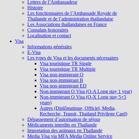
Lettres de l’Ambassadeur
Histoire
Les fonctionnaires de l’Ambassade Royale de
Thaïlande et de l’administration thaïlandaise
Les Associations thaïlandaises en France
Consulats honoraires
Localisation et contact
Visa
Informations générales
E-Visa
Les types de Visa et les documents nécessaires
Visa touristique TR Single
Visa touristique TR Multiple
Visa non-immigrant O
Visa non-immigrant B
Visa non-immigrant ED
Non-immigrant O Visa (O-A Long stay 1 year)
Non-immigrant O Visa (O-X Long stay 5+5
years)
Autres (Diplômatique, Officiel, Media,
Recherche, Transit, Thailand Privilege Card)
Dépassement d’autorisation de séjour
Médicaments interdits en Thaïlande
Importation des animaux en Thaïlande
Media Visa via MFA Media Online Service