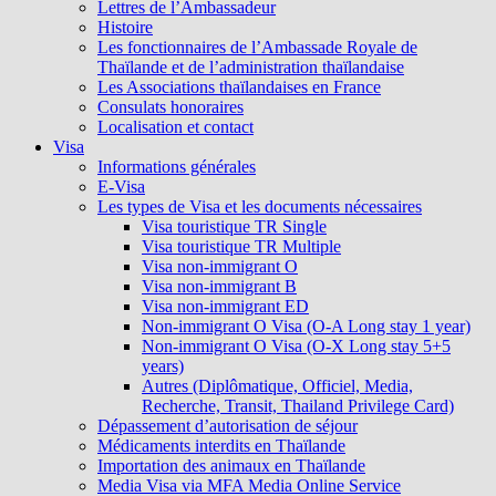
Lettres de l’Ambassadeur
Histoire
Les fonctionnaires de l’Ambassade Royale de
Thaïlande et de l’administration thaïlandaise
Les Associations thaïlandaises en France
Consulats honoraires
Localisation et contact
Visa
Informations générales
E-Visa
Les types de Visa et les documents nécessaires
Visa touristique TR Single
Visa touristique TR Multiple
Visa non-immigrant O
Visa non-immigrant B
Visa non-immigrant ED
Non-immigrant O Visa (O-A Long stay 1 year)
Non-immigrant O Visa (O-X Long stay 5+5
years)
Autres (Diplômatique, Officiel, Media,
Recherche, Transit, Thailand Privilege Card)
Dépassement d’autorisation de séjour
Médicaments interdits en Thaïlande
Importation des animaux en Thaïlande
Media Visa via MFA Media Online Service