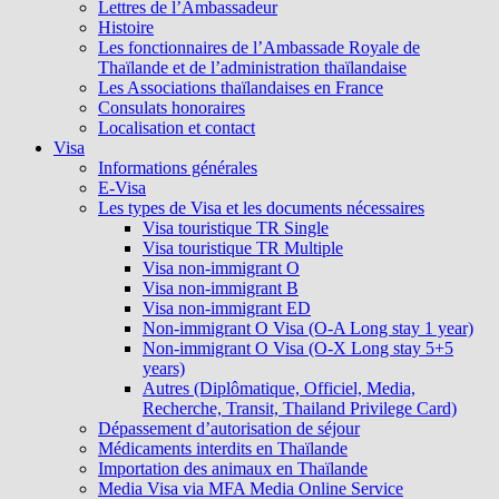
Lettres de l’Ambassadeur
Histoire
Les fonctionnaires de l’Ambassade Royale de
Thaïlande et de l’administration thaïlandaise
Les Associations thaïlandaises en France
Consulats honoraires
Localisation et contact
Visa
Informations générales
E-Visa
Les types de Visa et les documents nécessaires
Visa touristique TR Single
Visa touristique TR Multiple
Visa non-immigrant O
Visa non-immigrant B
Visa non-immigrant ED
Non-immigrant O Visa (O-A Long stay 1 year)
Non-immigrant O Visa (O-X Long stay 5+5
years)
Autres (Diplômatique, Officiel, Media,
Recherche, Transit, Thailand Privilege Card)
Dépassement d’autorisation de séjour
Médicaments interdits en Thaïlande
Importation des animaux en Thaïlande
Media Visa via MFA Media Online Service