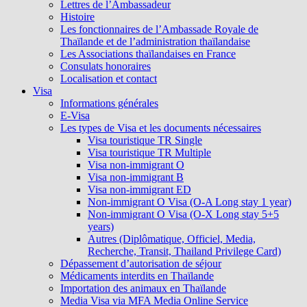
Lettres de l’Ambassadeur
Histoire
Les fonctionnaires de l’Ambassade Royale de
Thaïlande et de l’administration thaïlandaise
Les Associations thaïlandaises en France
Consulats honoraires
Localisation et contact
Visa
Informations générales
E-Visa
Les types de Visa et les documents nécessaires
Visa touristique TR Single
Visa touristique TR Multiple
Visa non-immigrant O
Visa non-immigrant B
Visa non-immigrant ED
Non-immigrant O Visa (O-A Long stay 1 year)
Non-immigrant O Visa (O-X Long stay 5+5
years)
Autres (Diplômatique, Officiel, Media,
Recherche, Transit, Thailand Privilege Card)
Dépassement d’autorisation de séjour
Médicaments interdits en Thaïlande
Importation des animaux en Thaïlande
Media Visa via MFA Media Online Service