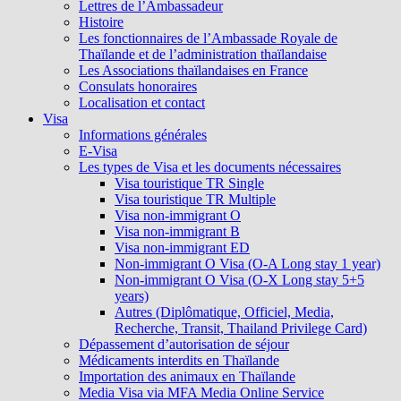
Lettres de l’Ambassadeur
Histoire
Les fonctionnaires de l’Ambassade Royale de
Thaïlande et de l’administration thaïlandaise
Les Associations thaïlandaises en France
Consulats honoraires
Localisation et contact
Visa
Informations générales
E-Visa
Les types de Visa et les documents nécessaires
Visa touristique TR Single
Visa touristique TR Multiple
Visa non-immigrant O
Visa non-immigrant B
Visa non-immigrant ED
Non-immigrant O Visa (O-A Long stay 1 year)
Non-immigrant O Visa (O-X Long stay 5+5
years)
Autres (Diplômatique, Officiel, Media,
Recherche, Transit, Thailand Privilege Card)
Dépassement d’autorisation de séjour
Médicaments interdits en Thaïlande
Importation des animaux en Thaïlande
Media Visa via MFA Media Online Service