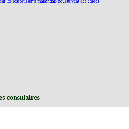
pour les ressortissants thaïlandais poursuivant des études
es consulaires