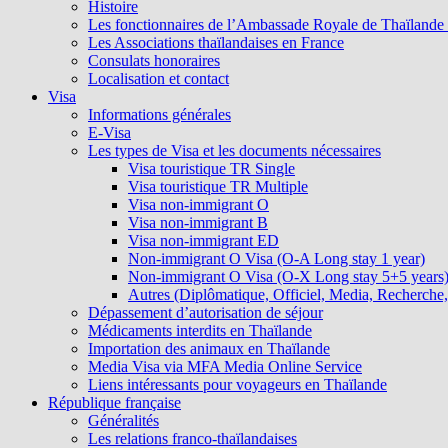
Histoire
Les fonctionnaires de l’Ambassade Royale de Thaïlande et
Les Associations thaïlandaises en France
Consulats honoraires
Localisation et contact
Visa
Informations générales
E-Visa
Les types de Visa et les documents nécessaires
Visa touristique TR Single
Visa touristique TR Multiple
Visa non-immigrant O
Visa non-immigrant B
Visa non-immigrant ED
Non-immigrant O Visa (O-A Long stay 1 year)
Non-immigrant O Visa (O-X Long stay 5+5 years
Autres (Diplômatique, Officiel, Media, Recherche, 
Dépassement d’autorisation de séjour
Médicaments interdits en Thaïlande
Importation des animaux en Thaïlande
Media Visa via MFA Media Online Service
Liens intéressants pour voyageurs en Thaïlande
République française
Généralités
Les relations franco-thaïlandaises