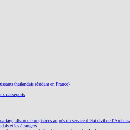
ssants thaïlandais résidant en France)
eux passeports
, mariage, divorce enregistrées auprès du service d’état civil de l’Ambas
ndais et les étrangers