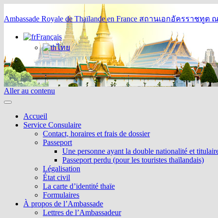
Ambassade Royale de Thaïlande en France
สถานเอกอัครราชทูต ณ 
Français
ไทย
Aller au contenu
Accueil
Service Consulaire
Contact, horaires et frais de dossier
Passeport
Une personne ayant la double nationalité et titulai
Passeport perdu (pour les touristes thaïlandais)
Légalisation
État civil
La carte d’identité thaïe
Formulaires
À propos de l’Ambassade
Lettres de l’Ambassadeur