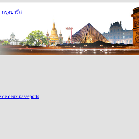
กรุงปารีส
re de deux passeports