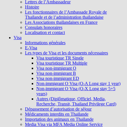
Lettres de l’Ambassadeur
Histoire
Les fonctionnaires de l’Ambassade Royale de
Thaïlande et de l’administration thaïlandaise
Les Associations thaïlandaises en France
Consulats honoraires
Localisation et contact
Visa
Informations générales
E-Visa
Les types de Visa et les documents nécessaires
Visa touristique TR Single
Visa touristique TR Multiple
Visa non-immigrant O
Visa non-immigrant B
Visa non-immigrant ED
Non-immigrant O Visa (O-A Long stay 1 year)
Non-immigrant O Visa (O-X Long stay 5+5
years)
Autres (Diplômatique, Officiel, Media,
Recherche, Transit, Thailand Privilege Card)
Dépassement d’autorisation de séjour
Médicaments interdits en Thaïlande
Importation des animaux en Thaïlande
Media Visa via MFA Media Online Service