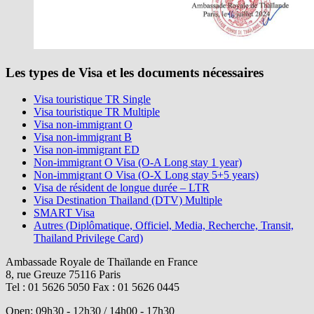
Les types de Visa et les documents nécessaires
Visa touristique TR Single
Visa touristique TR Multiple
Visa non-immigrant O
Visa non-immigrant B
Visa non-immigrant ED
Non-immigrant O Visa (O-A Long stay 1 year)
Non-immigrant O Visa (O-X Long stay 5+5 years)
Visa de résident de longue durée – LTR
Visa Destination Thailand (DTV) Multiple
SMART Visa
Autres (Diplômatique, Officiel, Media, Recherche, Transit,
Thailand Privilege Card)
Ambassade Royale de Thaïlande en France
8, rue Greuze 75116 Paris
Tel : 01 5626 5050 Fax : 01 5626 0445
Open: 09h30 - 12h30 / 14h00 - 17h30