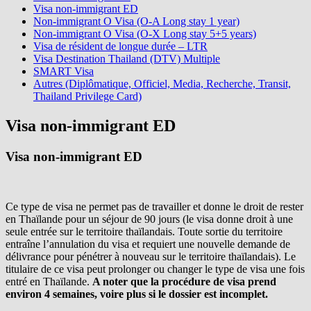
Visa non-immigrant ED
Non-immigrant O Visa (O-A Long stay 1 year)
Non-immigrant O Visa (O-X Long stay 5+5 years)
Visa de résident de longue durée – LTR
Visa Destination Thailand (DTV) Multiple
SMART Visa
Autres (Diplômatique, Officiel, Media, Recherche, Transit,
Thailand Privilege Card)
Visa non-immigrant ED
Visa non-immigrant ED
Ce type de visa ne permet pas de travailler et donne le droit de rester
en Thaïlande pour un séjour de 90 jours (le visa donne droit à une
seule entrée sur le territoire thaïlandais. Toute sortie du territoire
entraîne l’annulation du visa et requiert une nouvelle demande de
délivrance pour pénétrer à nouveau sur le territoire thaïlandais). Le
titulaire de ce visa peut prolonger ou changer le type de visa une fois
entré en Thaïlande.
A noter que la procédure de visa prend
environ 4 semaines, voire plus si le dossier est incomplet.