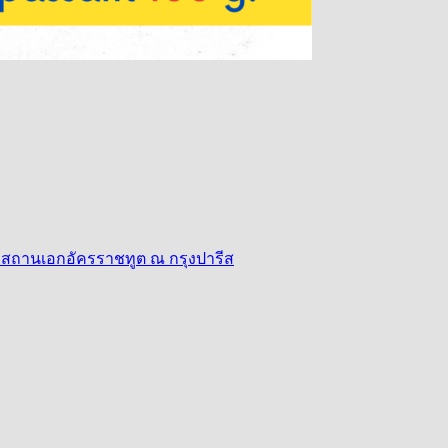
องสถานเอกอัครราชทูต ณ กรุงปารีส