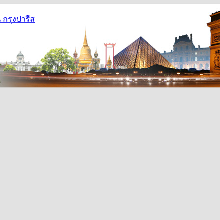
กรุงปารีส