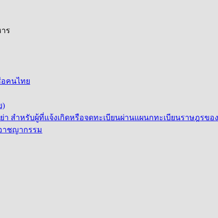
หาร
ื่อคนไทย
ย)
่า สำหรับผู้ที่แจ้งเกิดหรือจดทะเบียนผ่านแผนกทะเบียนราษฎรข
ัติอาชญากรรม