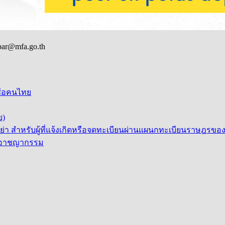
par@mfa.go.th
ื่อคนไทย
ย)
่า สำหรับผู้ที่แจ้งเกิดหรือจดทะเบียนผ่านแผนกทะเบียนราษฎรข
ัติอาชญากรรม