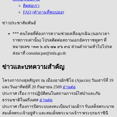
ติดต่อเรา
FAQ (คำถามที่พบบ่อย)
ข่าวประชาสัมพันธ์
*** คนไทยที่ต้องการความช่วยเหลือฉุกเฉิน (นอกเวลา
ราชการเท่านั้น) โปรดติดต่อสถานเอกอัครราชทูตฯ ที่
หมายเลข +๓๓ ๖ ๔๖ ๗๑ ๙๖ ๙๔ ส่วนคำถามทั่วไปโปรด
ส่งมาที่ consular.par@mfa.go.th
ข่าวและบทความสำคัญ
โครงการกงสุลสัญจร ณ เมืองอาฌักซิโอ (Ajaccio) วันเสาร์ที่ 19
และวันอาทิตย์ที่ 20 กันยายน 2569
อ่านต่อ
ประกาศ เรื่อง การปฏิบัติตนในสถานการณ์ไฟป่าและภัย
ธรรมชาติในฝรั่งเศส
อ่านต่อ
ประกาศ เรื่องการปิดระบบลงทะเบียนร่วมเฝ้าฯ รับเสด็จพระบาท
สมเด็จพระเจ้าอยู่หัว และสมเด็จพระนางเจ้าฯ พระบรมราชินี