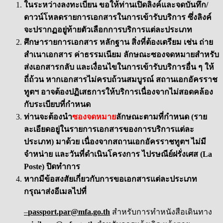
ในระหว่างลงทะเบียน ขอให้ท่านเปิดลิงค์และจดบันทึก/
ดาวน์โหลดรายการเอกสารในการเข้ารับบริการ ซึ่งลิงค์
จะปรากฏอยู่ท้ายตัวเลือกการบริการแต่ละประเภท
ศึกษารายการเอกสาร หลักฐาน สิ่งที่ต้องเตรียม เช่น ถ่าย
สำเนาเอกสาร ค่าธรรมเนียม ลักษณะซองจดหมายสำหรับ
ส่งเอกสารกลับ และเงื่อนไขในการเข้ารับบริการอื่น ๆ ให้
ถี่ถ้วน หากเอกสารไม่ครบถ้วนสมบูรณ์ สถานเอกอัครราช
ทูตฯ อาจต้องปฏิเสธการให้บริการเนื่องจากไม่สอดคล้อง
กับระเบียบที่กำหนด
ท่านจะต้องนำ
ซองจดหมาย
ลักษณะตามที่กำหนด (ราย
ละเอียดอยู่ในรายการเอกสารของการบริการแต่ละ
ประเภท) มาด้วย เนื่องจากสถานเอกอัครราชทูตฯ ไม่มี
จำหน่าย และวันที่ดำเนินโครงการ ไปรษณีย์ฝรั่งเศส (La
Poste) ปิดทำการ
หากมีข้อสงสัยเกี่ยวกับการขอเอกสารแต่ละประเภท
กรุณาส่งอีเมลไปที่
–
passport.par@mfa.go.th
สำหรับการทำหนังสือเดินทาง