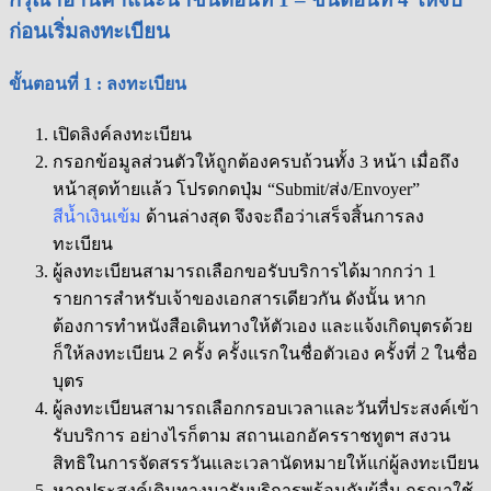
ก่อนเริ่มลงทะเบียน
ขั้นตอนที่ 1 : ลงทะเบียน
เปิดลิงค์ลงทะเบียน
กรอกข้อมูลส่วนตัวให้ถูกต้องครบถ้วนทั้ง 3 หน้า เมื่อถึง
หน้าสุดท้ายเเล้ว โปรดกดปุ่ม “Submit/ส่ง/Envoyer”
สีน้ำเงินเข้ม
ด้านล่างสุด จึงจะถือว่าเสร็จสิ้นการลง
ทะเบียน
ผู้ลงทะเบียนสามารถเลือกขอรับบริการได้มากกว่า 1
รายการสำหรับเจ้าของเอกสารเดียวกัน ดังนั้น หาก
ต้องการทำหนังสือเดินทางให้ตัวเอง และแจ้งเกิดบุตรด้วย
ก็ให้ลงทะเบียน 2 ครั้ง ครั้งแรกในชื่อตัวเอง ครั้งที่ 2 ในชื่อ
บุตร
ผู้ลงทะเบียนสามารถเลือกกรอบเวลาและวันที่ประสงค์เข้า
รับบริการ อย่างไรก็ตาม สถานเอกอัครราชทูตฯ สงวน
สิทธิในการจัดสรรวันเเละเวลานัดหมายให้แก่ผู้ลงทะเบียน
หากประสงค์เดินทางมารับบริการพร้อมกับผู้อื่น กรุณาใช้