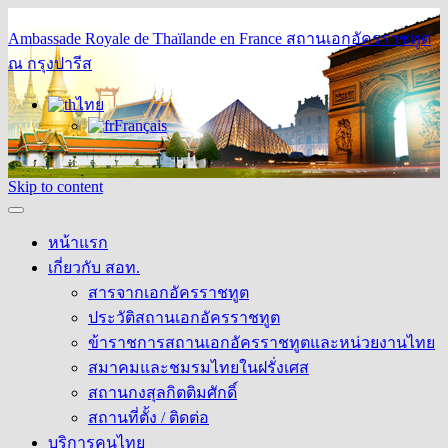
Ambassade Royale de Thaïlande en France
สถานเอกอัครราชทูต
ณ กรุงปารีส
ไทย
Français
Skip to content
หน้าแรก
เกี่ยวกับ สอท.
สารจากเอกอัครราชทูต
ประวัติสถานเอกอัครราชทูต
ข้าราชการสถานเอกอัครราชทูตและหน่วยงานไทย
สมาคมและชมรมไทยในฝรั่งเศส
สถานกงสุลกิตติมศักดิ์
สถานที่ตั้ง / ติดต่อ
บริการคนไทย