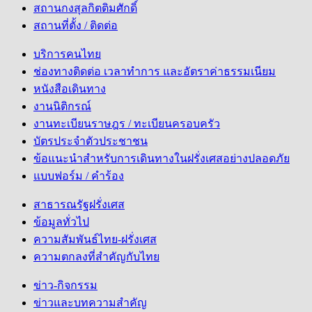
สถานกงสุลกิตติมศักดิ์
สถานที่ตั้ง / ติดต่อ
บริการคนไทย
ช่องทางติดต่อ เวลาทำการ และอัตราค่าธรรมเนียม
หนังสือเดินทาง
งานนิติกรณ์
งานทะเบียนราษฎร / ทะเบียนครอบครัว
บัตรประจำตัวประชาชน
ข้อแนะนำสำหรับการเดินทางในฝรั่งเศสอย่างปลอดภัย
แบบฟอร์ม / คำร้อง
สาธารณรัฐฝรั่งเศส
ข้อมูลทั่วไป
ความสัมพันธ์ไทย-ฝรั่งเศส
ความตกลงที่สำคัญกับไทย
ข่าว-กิจกรรม
ข่าวและบทความสำคัญ