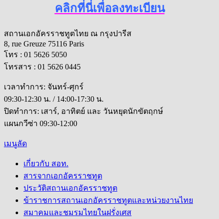
คลิกที่นี่เพื่อลงทะเบียน
สถานเอกอัครราชทูตไทย ณ กรุงปารีส
8, rue Greuze 75116 Paris
โทร : 01 5626 5050
โทรสาร : 01 5626 0445
เวลาทำการ: จันทร์-ศุกร์
09:30-12:30 น. / 14:00-17:30 น.
ปิดทำการ: เสาร์, อาทิตย์ และ วันหยุดนักขัตฤกษ์
แผนกวีซ่า 09:30-12:00
เมนูลัด
เกี่ยวกับ สอท.
สารจากเอกอัครราชทูต
ประวัติสถานเอกอัครราชทูต
ข้าราชการสถานเอกอัครราชทูตและหน่วยงานไทย
สมาคมและชมรมไทยในฝรั่งเศส