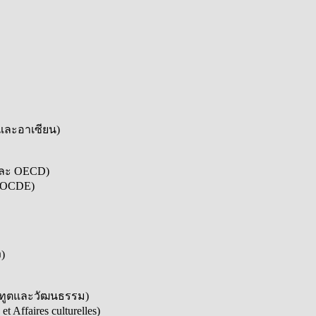
และอาเซียน)
จและ OECD)
t OCDE)
)
ารทูตและวัฒนธรรม)
ffaires culturelles)