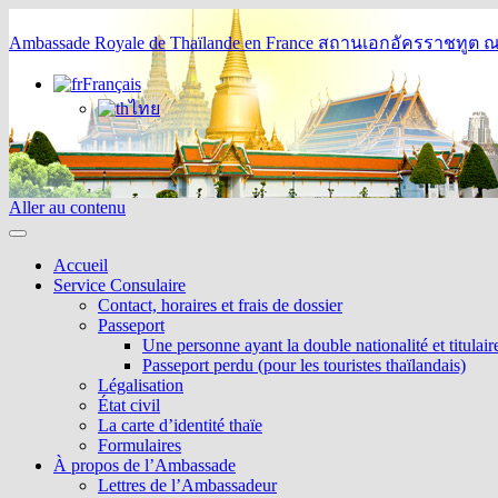
Ambassade Royale de Thaïlande en France
สถานเอกอัครราชทูต ณ 
Français
ไทย
Aller au contenu
Accueil
Service Consulaire
Contact, horaires et frais de dossier
Passeport
Une personne ayant la double nationalité et titulai
Passeport perdu (pour les touristes thaïlandais)
Légalisation
État civil
La carte d’identité thaïe
Formulaires
À propos de l’Ambassade
Lettres de l’Ambassadeur