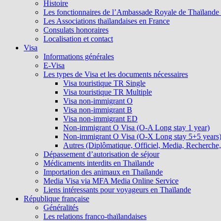
Histoire
Les fonctionnaires de l’Ambassade Royale de Thaïlande et
Les Associations thaïlandaises en France
Consulats honoraires
Localisation et contact
Visa
Informations générales
E-Visa
Les types de Visa et les documents nécessaires
Visa touristique TR Single
Visa touristique TR Multiple
Visa non-immigrant O
Visa non-immigrant B
Visa non-immigrant ED
Non-immigrant O Visa (O-A Long stay 1 year)
Non-immigrant O Visa (O-X Long stay 5+5 years
Autres (Diplômatique, Officiel, Media, Recherche, 
Dépassement d’autorisation de séjour
Médicaments interdits en Thaïlande
Importation des animaux en Thaïlande
Media Visa via MFA Media Online Service
Liens intéressants pour voyageurs en Thaïlande
République française
Généralités
Les relations franco-thaïlandaises