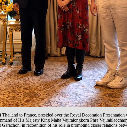
hailand to France, presided over the Royal Decoration Presentation
mand of His Majesty King Maha Vajiralongkorn Phra Vajiraklaochaoyu
Garachon, in recognition of his role in promoting closer relations be