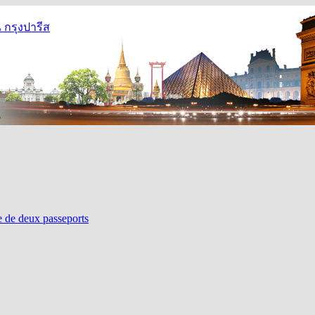
กรุงปารีส
re de deux passeports