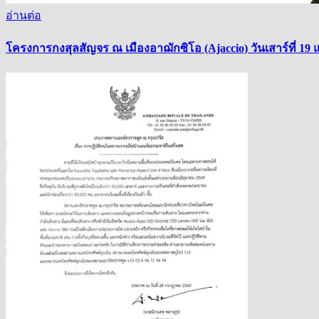
อ่านต่อ
โครงการกงสุลสัญจร ณ เมืองอาฌักซิโอ (Ajaccio) วันเสาร์ที่ 19 แ