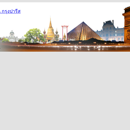
กรุงปารีส