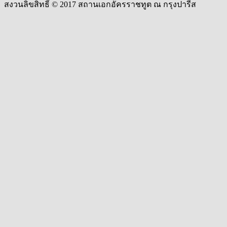
สงวนลิขสิทธิ์ © 2017 สถานเอกอัครราชทูต ณ กรุงปารีส