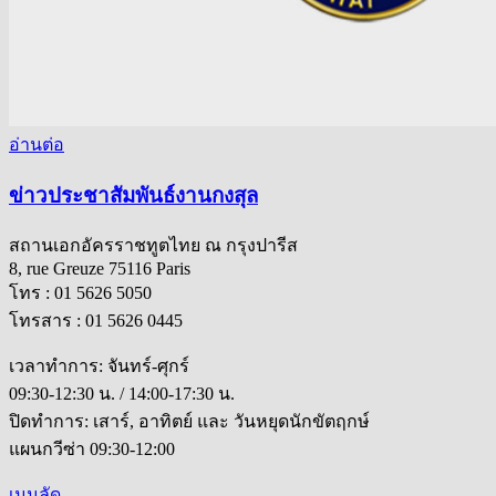
อ่านต่อ
ข่าวประชาสัมพันธ์งานกงสุล
สถานเอกอัครราชทูตไทย ณ กรุงปารีส
8, rue Greuze 75116 Paris
โทร : 01 5626 5050
โทรสาร : 01 5626 0445
เวลาทำการ: จันทร์-ศุกร์
09:30-12:30 น. / 14:00-17:30 น.
ปิดทำการ: เสาร์, อาทิตย์ และ วันหยุดนักขัตฤกษ์
แผนกวีซ่า 09:30-12:00
เมนูลัด