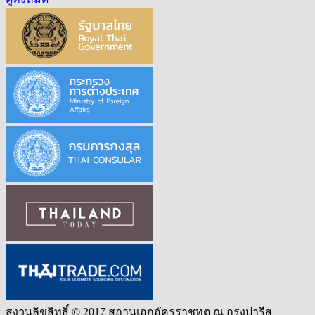
สงวนลิขสิทธิ์ © 2017 สถานเอกอัครราชทูต ณ กรุงปารีส