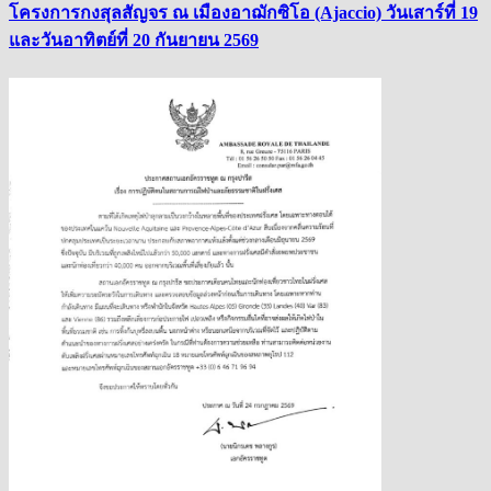
โครงการกงสุลสัญจร ณ เมืองอาฌักซิโอ (Ajaccio) วันเสาร์ที่ 19
และวันอาทิตย์ที่ 20 กันยายน 2569