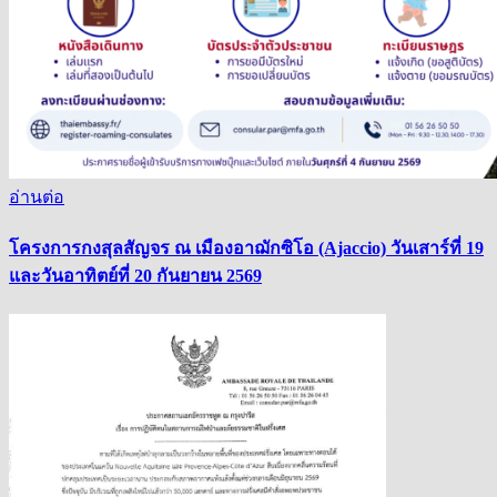
อ่านต่อ
โครงการกงสุลสัญจร ณ เมืองอาฌักซิโอ (Ajaccio) วันเสาร์ที่ 19
และวันอาทิตย์ที่ 20 กันยายน 2569