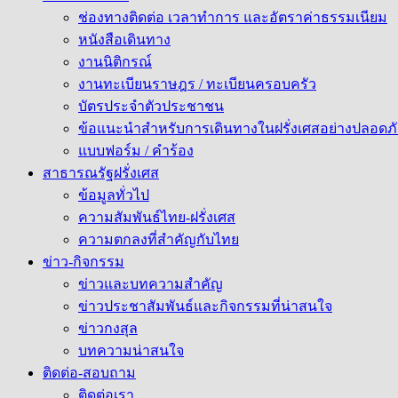
ช่องทางติดต่อ เวลาทำการ และอัตราค่าธรรมเนียม
หนังสือเดินทาง
งานนิติกรณ์
งานทะเบียนราษฎร / ทะเบียนครอบครัว
บัตรประจำตัวประชาชน
ข้อแนะนำสำหรับการเดินทางในฝรั่งเศสอย่างปลอดภั
แบบฟอร์ม / คำร้อง
สาธารณรัฐฝรั่งเศส
ข้อมูลทั่วไป
ความสัมพันธ์ไทย-ฝรั่งเศส
ความตกลงที่สำคัญกับไทย
ข่าว-กิจกรรม
ข่าวและบทความสำคัญ
ข่าวประชาสัมพันธ์และกิจกรรมที่น่าสนใจ
ข่าวกงสุล
บทความน่าสนใจ
ติดต่อ-สอบถาม
ติดต่อเรา