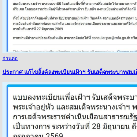
อ่านต่อ
ประกาศ แก้ไขลิ้งค์ลงทะเบียนเฝ้าฯ รับเสด็จพระบาทสมเ