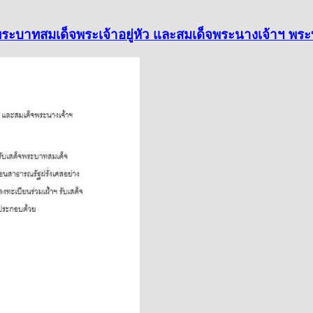
พระบาทสมเด็จพระเจ้าอยู่หัว และสมเด็จพระนางเจ้าฯ พระ