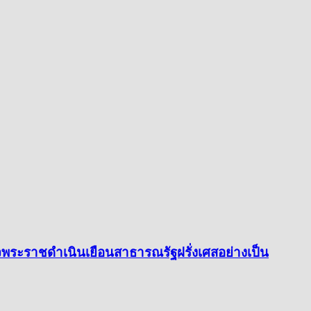
็จพระราชดำเนินเยือนสาธารณรัฐฝรั่งเศสอย่างเป็น