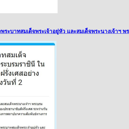
็จพระบาทสมเด็จพระเจ้าอยู่หัว และสมเด็จพระนางเจ้าฯ พ