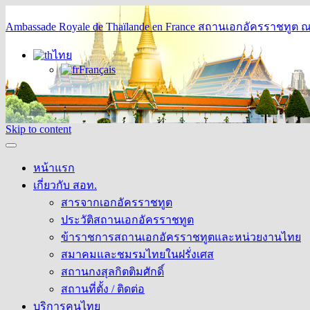
Ambassade Royale de Thaïlande en France
สถานเอกอัครราชทูต ณ 
ไทย
Français
Skip to content
หน้าแรก
เกี่ยวกับ สอท.
สารจากเอกอัครราชทูต
ประวัติสถานเอกอัครราชทูต
ข้าราชการสถานเอกอัครราชทูตและหน่วยงานไทย
สมาคมและชมรมไทยในฝรั่งเศส
สถานกงสุลกิตติมศักดิ์
สถานที่ตั้ง / ติดต่อ
บริการคนไทย