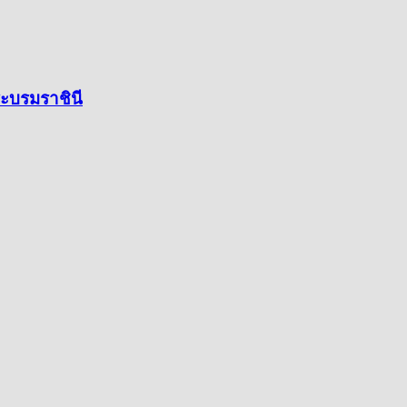
ระบรมราชินี