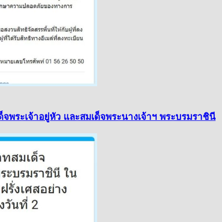
ด็จพระเจ้าอยู่หัว และสมเด็จพระนางเจ้าฯ พระบรมราชินี