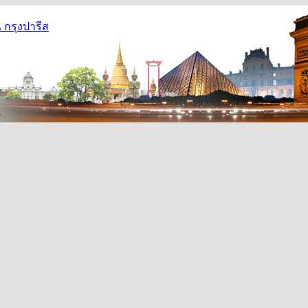
กรุงปารีส