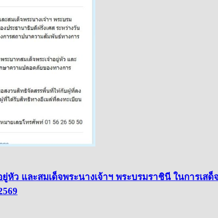
อยู่หัว และสมเด็จพระนางเจ้าฯ พระบรมราชินี ในการเสด
 2569