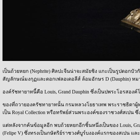
เป็นถ้วยหยก (Nephrite) ศิลปะจีนน่าจะสมัยชิง แกะเป็นรูปดอกบั
สัญลักษณ์มงกุฏและดอกเฟลอเดอลีส์ ล้อมอักษร D (Dauphin) หมายถ
องค์รัชทายาทนี้คือ Louis, Grand Dauphin ซึ่งเป็นปพระโอรสองค
ของที่ถวายองครัชทายาทนั้น กรมหลวงโยธาเทพ พระราชธิดาผู้ท
เป็น Royal Collection หรือทรัพย์ส่วนพระองค์ของราชวงศ์สเปน ซึ่ง
แต่หลังจากค้นข้อมูลอีก พบถ้วยหยกอีกชิ้นหนึ่งเป็นของ Louis, 
(Felipe V) ซึ่งทรงเป็นกษัตริย์ราชวงศ์บูร์บงองค์แรกของสเปน แ