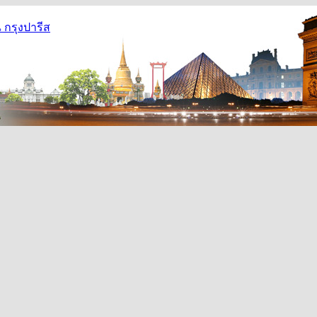
กรุงปารีส