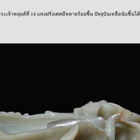
ส์ที่ 14 แห่งฝรั่งเศสมีหลายร้อยชิ้น ปัจจุบันเหลือนับชิ้นได้ เ