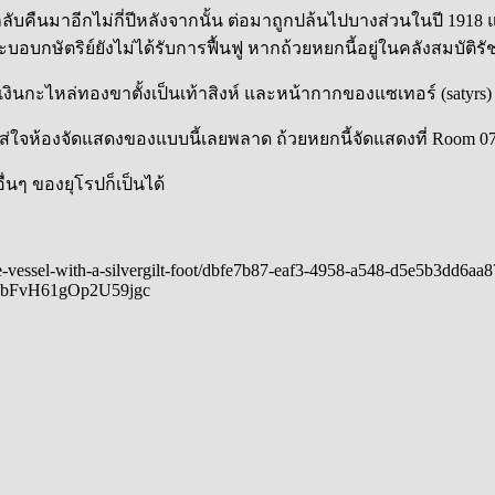
คืนมาอีกไม่กี่ปีหลังจากนั้น ต่อมาถูกปล้นไปบางส่วนในปี 1918 แล
บอบกษัตริย์ยังไม่ได้รับการฟื้นฟู หากถ้วยหยกนี้อยู่ในคลังสมบัต
เงินกะไหล่ทองขาตั้งเป็นเท้าสิงห์ และหน้ากากของแซเทอร์ (saty
ส่ใจห้องจัดแสดงของแบบนี้เลยพลาด ถ้วยหยกนี้จัดแสดงที่ Room 07
ๆ ของยุโรปก็เป็นได้
e-vessel-with-a-silvergilt-foot/dbfe7b87-eaf3-4958-a548-d5e5b3dd6aa8
JbFvH61gOp2U59jgc