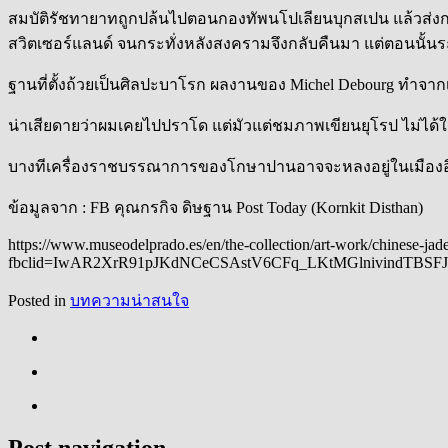
สมบัติรัชทายาทถูกปล้นไปตอนกองทัพนโปเลียนบุกสเปน แล้วส่งกลับ
สวิตเซอร์แลนด์ จนกระทั่งหลังสงครามจึงกลับคืนมา แต่ตอนนั้นระ
ฐานที่ตั้งถ้วยเป็นศิลปะบาโรก ผลงานของ Michel Debourg ทำจาก
น่าเสียดายว่าผมเคยไปปราโด แต่มัวแต่ชมภาพเขียนยุโรป ไม่ได้ใ
บางทีเครื่องราชบรรณาการของโกษาปานอาจจะหลงอยู่ในเมืองอื่น
ข้อมูลจาก : FB คุณกรกิจ ดิษฐาน Post Today (Kornkit Disthan)
https://www.museodelprado.es/en/the-collection/art-work/chinese-jad
fbclid=IwAR2XrR91pJKdNCeCSAstV6CFq_LKtMGlnivindTBSF
Posted in
บทความน่าสนใจ
Post navigation