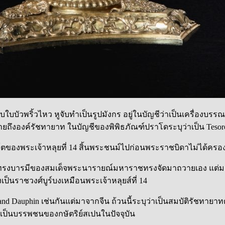
วกับใบบัวพริ้วไหว หูจับทำเป็นรูปมังกร อยู่ในบัญชีว่าเป็นเครื่
ึงองค์รัชทายาท ในบัญชีของพิพิธภัณฑ์ปราโดระบุว่าเป็น Tesoro d
์โตของพระเจ้าหลุยที่ 14 สิ้นพระชนม์ไปก่อนพระราชบิดาไม่ได้ครอ
รงบารมีของสมเด็จพระนารายณ์มหาราชทรงจัดมาถวายเอง แต่มาตกถึ
เป็นราชวงศ์บูร์บงเหมือนพระเจ้าหลุยส์ที่ 14
Grand Dauphin เช่นกันแต่มาจากจีน ถ้วนนี้ระบุว่าเป็นสมบัติรัชท
ละเป็นบรรพชนของกษัตริย์สเปนในปัจจุบัน