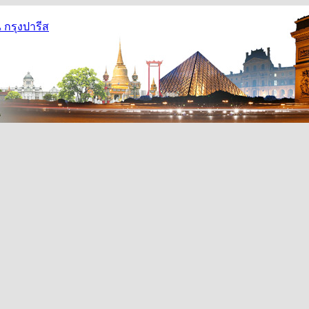
กรุงปารีส