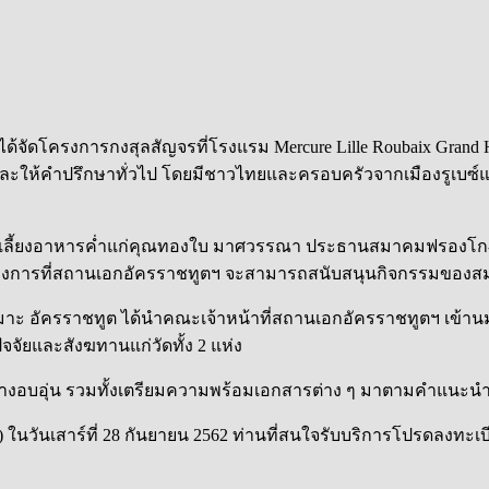
ด้จัดโครงการกงสุลสัญจรที่โรงแรม Mercure Lille Roubaix Grand Hote
ละให้คำปรึกษาทั่วไป โดยมีชาวไทยและครอบครัวจากเมืองรูเบซ์แ
ภาพเลี้ยงอาหารค่ำแก่คุณทองใบ มาศวรรณา ประธานสมาคมฟรองโก-
นวทางการที่สถานเอกอัครราชทูตฯ จะสามารถสนับสนุนกิจกรรมของสม
ตรเหมาะ อัครราชทูต ได้นำคณะเจ้าหน้าที่สถานเอกอัครราชทูตฯ เข
ัยและสังฆทานแก่วัดทั้ง 2 แห่ง
งอบอุ่น รวมทั้งเตรียมความพร้อมเอกสารต่าง ๆ มาตามคำแนะนำ ซึ
urg) ในวันเสาร์ที่ 28 กันยายน 2562 ท่านที่สนใจรับบริการโปรดลงทะเบ