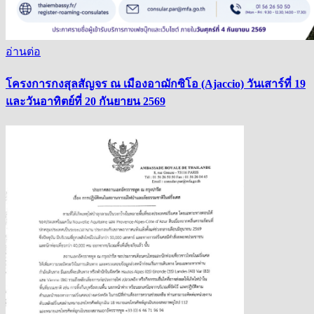
อ่านต่อ
โครงการกงสุลสัญจร ณ เมืองอาฌักซิโอ (Ajaccio) วันเสาร์ที่ 19
และวันอาทิตย์ที่ 20 กันยายน 2569