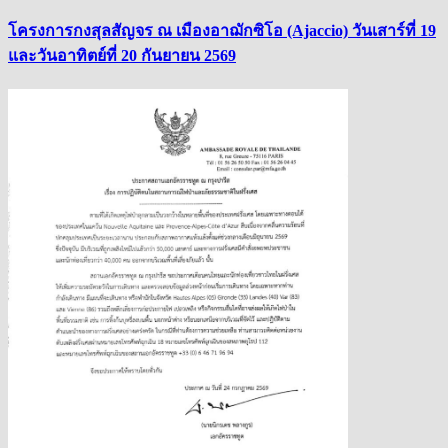
โครงการกงสุลสัญจร ณ เมืองอาฌักซิโอ (Ajaccio) วันเสาร์ที่ 19
และวันอาทิตย์ที่ 20 กันยายน 2569