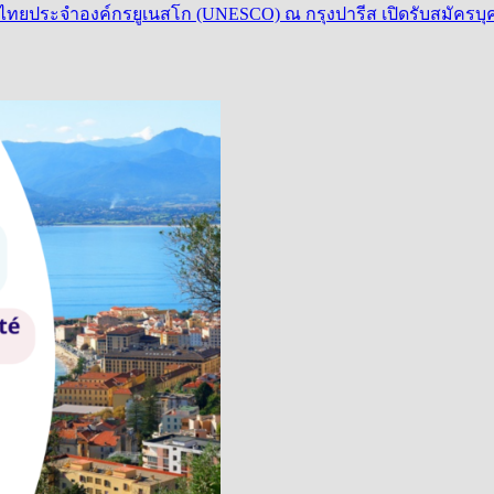
ยประจำองค์กรยูเนสโก (UNESCO) ณ กรุงปารีส เปิดรับสมัครบุคคล