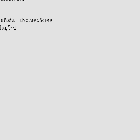
ดีเด่น – ประเทศฝรั่งเศส
ในยุโรป