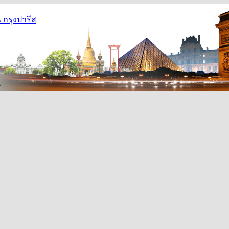
กรุงปารีส