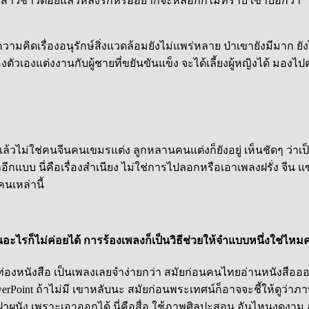
องสาวชาวดอยแล้วหลงรักหรืออยากจะหลอกก็ไม่ทราบ เขาบอกว่า
“
มคิดเรื่องอนุรักษ์สิ่งแวดล้อมยังไม่แพร่หลาย ป่าเขายังมีมาก ยัง
ัวเองแต่งงานกับผู้ชายที่ขยันขันแข็ง จะได้เลี้ยงผู้หญิงได้ มอง
แล้วไม่ใช่คนจีนคนเขมรแต่ง ลูกหลานคนแต่งก็ยังอยู่ เห็นชัดๆ ว่า
ก็อีกแบบ นี่คือเรื่องสำเนียง ไม่ใช่การไปลอกหรือเอาเพลงฝรั่ง จีน
นเหล่านี้
นอะไรก็ไม่ค่อยได้ การร้องเพลงก็เป็นวิธีช่วยให้จำแบบหนึ่งใช่ไหม
่องหนังสือ เป็นเพลงเลยจำง่ายกว่า สมัยก่อนคนไทยอ่านหนังสือออก
oint ถ้าไม่มี เขาหลับนะ สมัยก่อนพระเทศน์ก็อาจจะชี้ให้ดูว่าภาพฝ
นฝาผนัง เพราะเอาออกได้ นี่คือสื่อ ใช้ภาพศิลปะสอน อันไหนงดงาม