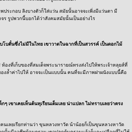
ระกอบ ลิงบางตัวก็ใส่แว่น สมัยนั้นอาจจะเพิ่งมีแว่นตา มี
าจร รูปพวกนี้บอกได้ว่าสังคมสมัยนั้นเป็นอย่างไร
ับโบตั๋นซึ่งไม่มีในไทย เขาวาดในฉากที่เป็นสวรรค์ เป็นดอกไม้
้องที่เก็บของที่สมเด็จพระนารายณ์ทรงส่งไปให้พระเจ้าหลุยส์ที่
ล้ำค่าไปให้ อาจจะเป็นแบบนั้น คนที่จะมีภาพฝาผนังแบบนี้คือ
ด็กๆ เขาเคยเห็นต้นทุเรียนเต็มเลย น่าแปลก ไม่ทราบเลยว่าตรง
คนเลยเรียกท่านว่า ขุนหลวงหาวัด น้าน้อยก็เป็นขุนหลวงหาวัด
กนั้นมีอาชีพย้อมคราม เขาปลูกต้นครามแล้วก็แกะเปลือกที่ไม่ใช้