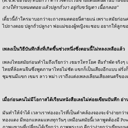
(
ต.ช.ด.ขอร้อง
) ที่บอกว่า ตำรวจตระเวนชายแดนเดินผ่านบ้านข
ถางให้ราบหมดดอย แล้วปลูกถั่วงา อยู่กับขวัญตา เนื้อกลอย”
เดี๋ยวนี้ถ้าใครมาบอกว่าจะถางหมดดอยนี่ตายแน่ เพราะสมัยก่อนควา
ไปถางดอย ปลูกถั่วปลูกงา พ่อแม่ของผู้หญิงจะชอบ อยากให้ลูกของต
เพลงเป็นวิธีบันทึกสิ่งที่เกิดขึ้นช่วงหนึ่งซึ่งตอนนี้ไม่หลงเหลือแล้ว
เพลงไทยสมัยก่อนทำไมถึงเรียกว่า
เขมรไทรโยค จีนรำพัด
จริงๆ 
ไทยที่ล้อคนจีนซึ่งพูดภาษาไทยไม่ชัด แขกก็เป็นเสียงอีกแบบ ฝรั่ง
ชุมชนมีแขก เขมร ลาว พม่า เราถึงแต่งเพลงเลียนเสียงดนตรีของค
เมื่อก่อนคนไม่มีโอกาสได้เรียนหนังสือเลยไม่ค่อยเขียนบันทึก อ่า
มันทำให้จำได้ เวลาเราท่องอะไรที่เป็นคำคล้องจองจะจำง่ายกว่าท
ทองแดง มีหอกแหลมแทงทุกวันๆ เหมือนสมัยนี้เวลาพูดต้องมี PowerP
ภาพแขวนที่เปลี่ยนได้เรียกว่า ภาพพระบฏ ดีกว่าง่ายกว่าเขียนบ