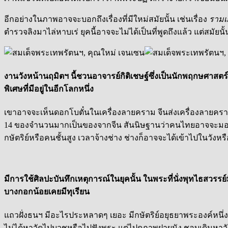
อีกอย่างในภาพอาจจะบอกถึงเรื่องที่มีใหม่สมัยนั้น เช่นเรื่อง
รามเก
ตำรวจลิงมาไล่หาบเร่ ยุคนี้อาจจะไม่ได้เป็นที่พูดถึงแล้ว แต่สมัย
งานวังหน้านฤมิตฯ นี้ชวนอาจารย์กิติเชษฐ์ซึ่งเป็นนักพฤกษศาสตร์
พิเศษที่มีอยู่ในอีกโลกหนึ่ง
เขาอาจจะเห็นดอกโบตั๋นในเครื่องลายคราม จีนส่งเครื่องลายครามม
14 ของจำนวนมากเป็นของจากจีน สันนิษฐานว่าคนไทยอาจจะมองว่า
กษัตริย์หรือคนชั้นสูง เวลาจ้างช่าง ช่างก็อาจจะได้เข้าไปในวังห
มีการใช้ศิลปะบันทึกเหตุการณ์ในยุคนั้น ในพระที่นั่งพุทไธสวรร
บางกอกน้อยเคยมีทุเรียน
แถวฝั่งธนฯ มีอะไรประหลาดๆ เยอะ มีกษัตริย์อยุธยาพระองค์หนึ
ไม่ได้หาวัดไปบวชหรือไปฟังพระ แต่ไปดูภาพฝาผนัง ชอบเดินหาวัด