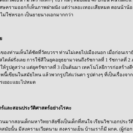
เศษครามออกก็เห็นภาพฝาผนัง แต่ว่าเลอะเทอะเสียหมด ตอนน้าน้อยไป
ไม่ใช่หรอก เป็นยายนางเอกมากกว่า
ย
่านเห็นได้ชัดที่วัดบวรฯ ท่านไม่เคยไปเมืองนอก เมื่อก่อนเรายังเขีย
สไตล์ฝรั่งเลย การใช้สีในยุคอยุธยามาจนถึงรัชกาลที่ 1 รัชกาลที่ 
ห้รูปดูสว่าง แต่ยุครัชกาลที่ 3 เป็นต้นมา เทคโนโลยีการก่อสร้างดี
พนี้เขียนในสมัยไหน แล้วพวกรูปใส่แว่นตา รูปต่างๆ ที่เป็นเรื่องจา
 อะไรเยอะแยะไปหมด
สตร์และสอนประวัติศาสตร์อย่างไรคะ
์ส่วนมากสอนเด็กมหาวิทยาลัยซึ่งเป็นเด็กที่สนใจ เรียนวิชาเอกประ
ดสมัยนั้น มีสงครามเวียดนาม สงครามเย็น บ้านเราก็มี ผกค. (ผู้ก่อ