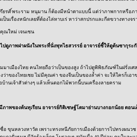
ียรติ์
พระราม หนุมาน ก็ต้องมีหน้าตาแบบนี้ แต่ว่าภาพกากหรือภาพป
นั้นเป็นเรื่องหนักเลยที่ต้องไล่หาบเร่ หาว่าสกปรกและกีดขวางทางจร
ไปดูภาพฝาผนังในพระที่นั่งพุทไธสวรรย์ อาจารย์ชี้ให้ดูต้นซากุระก
าเมืองไทย คนไทยถือว่าเป็นของสูง ถ้าไปดูพิพิธภัณฑ์ในฝรั่งเศส ห
ของไทยเชย ไม่มีคุณค่า ของจีนเป็นของล้ำค่า จะให้ใครก็เอาของ
รือบ้านเจ้าสัวต่างๆ แล้วเห็นดอกไม้พวกนี้บนเครื่องลายคราม
ย์มีภาพของต้นทุเรียน อาจารย์กิติเชษฐ์โตมาย่านบางกอกน้อย ตอนเ
่งชื่อ ขุนหลวงหาวัด เพราะทรงหนีภัยการเมืองด้วยการไปทรงผนวช 
แถวฝั่งธนฯ มีวัดร้างเล็กๆ โบราณๆ สมัยเมื่อ 40 ปีก่อน คนในละแว