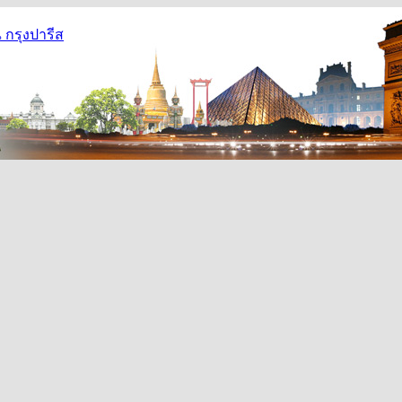
กรุงปารีส