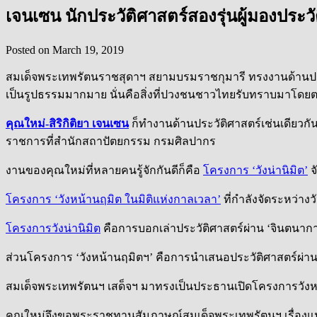
เจนเซน นักประวัติศาสตร์สองรุ่นผู้มองประว
Posted on
March 19, 2019
สมเด็จพระเทพรัตนราชสุดาฯ สยามบรมราชกุมารี ทรงงานด้านปร
เป็นรูปธรรมมากมาย นั่นคือสิ่งที่ปวงชนชาวไทยรับทราบมาโดย
คุณใหม่-สิริกิติยา เจนเซน
ก็ทำงานด้านประวัติศาสตร์เช่นเดียวกั
ราชการที่สำนักสถาปัตยกรรม กรมศิลปากร
งานของคุณใหม่ที่หลายคนรู้จักกันดีก็คือ
โครงการ ‘วังน่านิมิต’
จ
โครงการ ‘วังหน้านฤมิต ในมิติแห่งกาลเวลา’
ที่กำลังจัดระหว่างว
โครงการวังน่านิมิต
คือการบอกเล่าประวัติศาสตร์ผ่าน ‘จินตนาการ
ส่วนโครงการ ‘วังหน้านฤมิตฯ’ คือการนำเสนอประวัติศาสตร์ผ่าน
สมเด็จพระเทพรัตนฯ เสด็จฯ มาทรงเป็นประธานเปิดโครงการวังหน้า
คุณใหม่จึงขอพระราชทานสัมภาษณ์สมเด็จพระเทพรัตนฯ เรื่องแนว