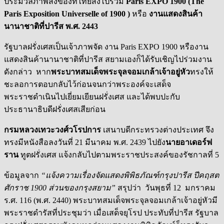
ประมวลภาพสิ่งของที่ไทยส่งไปร่วม
Paris EXPO 1900
(
The
Paris Exposition Universelle of
1900 )
หรือ
งานแสดงสินค้า
นานาชาติที่ปารีส พ.ศ. 2443
รัฐบาลฝรั่งเศสเป็นเจ้าภาพจัด งาน Paris EXPO 1900 หรืองาน
แสดงสินค้านานาชาติที่ปารีส สยามเองก็ได้รับเชิญไปร่วมงาน
ดังกล่าว หาก
พระบาทสมเด็จพระจุลจอมเกล้าเจ้าอยู่หัว
ทรงให้
ชะลอการตอบกลับไว้ก่อนจนกว่าพระองค์จะเสด็จ
พระราชดำเนินไปเยี่ยมเยียนฝรั่งเศส และได้พบปะกับ
ประธานาธิบดีฝรั่งเศสเสียก่อน
กรมหลวงเทวะวงศ์วโรปการ
เสนาบดีกระทรวงต่างประเทศ จึง
ทรงมีหนังสือลงวันที่ 21 มีนาคม พ.ศ. 2439 ไปยัง
นายอาเดอร์ฟ
ราน
ทูตฝรั่งเศส แจ้งกลับไปตามพระราชประสงค์ของรัชกาลที่ 5
ข้อมูลจาก
“แจ้งความเรื่องจัดแสดงพิพิธภัณฑ์กรุงปารีส
ปีคฤสต
ศักราช 1900 ส่วนของกรุงสยาม”
สรุปว่า วันพุธที่ 12 มกราคม
ร.ศ. 116 (พ.ศ. 2440) พระบาทสมเด็จพระจุลจอมเกล้าเจ้าอยู่หัวมี
พระราชดำรัสที่ประชุมว่า เมื่อเสด็จยุโรป ประทับที่ปารีส รัฐบาล