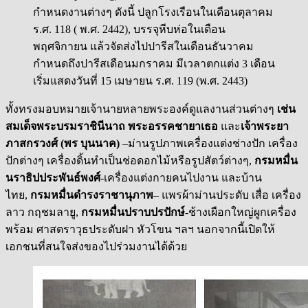
กำหนดงานต่างๆ ดังนี้ ปลูกโรงเรือนในเดือนตุลาคม
ร.ศ. 118 ( พ.ศ. 2442), บรรจุหีบห่อในเดือน
พฤศจิกายน แล้วจัดส่งไปปารีสในเดือนธันวาคม
กำหนดถึงปารีสเดือนมกราคม มีเวลาตกแต่ง 3 เดือน
เริ่มแสดงวันที่ 15 เมษายน ร.ศ. 119 (พ.ศ. 2443)
ทั้งทรงมอบหมายเจ้านายหลายพระองค์ดูแลงานส่วนต่างๆ
เช่น
สมเด็จพระบรมราชินีนาถ พระอรรคชายาเธอ
และ
เจ้าพระยา
ภาสกรวงศ์ (พร บุนนาค)
–ม่านรูปภาพเครื่องแต่งช่างปัก เครื่อง
ปักต่างๆ เครื่องดิ้นทำเป็นช่อดอกไม้หรือรูปสัตว์ต่างๆ,
กรมหมื่น
นราธิปประพันธ์พงศ์
-เครื่องแต่งกายคนไปงาน และบ้าน
ไทย,
กรมหมื่นดำรงราชานุภาพ
– แพรผ้าม่านประดับ เสื่อ เครื่อง
ลาว กฤชมลายู,
กรมหมื่นปราบปรปักษ์
-ช้างเผือกใหญ่ผูกเครื่อง
พร้อม ศาสตราวุธประดับฝา หัวโขน ฯลฯ นอกจากนี้เปิดให้
เอกชนที่สนใจส่งของไปร่วมงานได้ด้วย