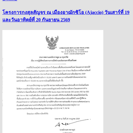
โครงการกงสุลสัญจร ณ เมืองอาฌักซิโอ (Ajaccio) วันเสาร์ที่ 19
และวันอาทิตย์ที่ 20 กันยายน 2569