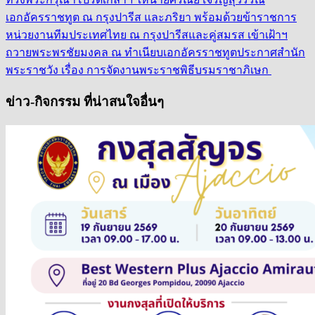
เอกอัครราชทูต ณ กรุงปารีส และภริยา พร้อมด้วยข้าราชการ
หน่วยงานทีมประเทศไทย ณ กรุงปารีสและคู่สมรส เข้าเฝ้าฯ
ถวายพระพรชัยมงคล ณ ทำเนียบเอกอัครราชทูต
ประกาศสำนัก
พระราชวัง เรื่อง การจัดงานพระราชพิธีบรมราชาภิเษก
ข่าว-กิจกรรม ที่น่าสนใจอื่นๆ