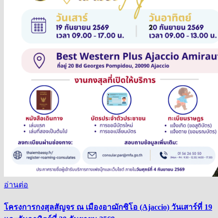
อ่านต่อ
โครงการกงสุลสัญจร ณ เมืองอาฌักซิโอ (Ajaccio) วันเสาร์ที่ 19