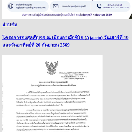
อ่านต่อ
โครงการกงสุลสัญจร ณ เมืองอาฌักซิโอ (Ajaccio) วันเสาร์ที่ 19
และวันอาทิตย์ที่ 20 กันยายน 2569