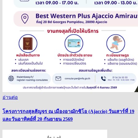
อ่านต่อ
โครงการกงสุลสัญจร ณ เมืองอาฌักซิโอ (Ajaccio) วันเสาร์ที่ 19
และวันอาทิตย์ที่ 20 กันยายน 2569