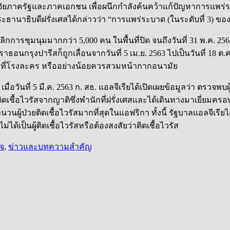
นักวิจัยภาครัฐและภาคเอกชน เพื่อผนึกกำลังค้นคว้าแก้ปัญหาการแพร่
านาธิบดีฝรั่งเศสได้กล่าวว่า “การแพร่ระบาด (ในระดับที่ 3) ของเชื้อ
การชุมนุมมากกว่า 5,000 คน ในพื้นที่ปิด จนถึงวันที่ 31 พ.ค. 25
าธอนกรุงปารีสก็ถูกเลื่อนจากวันที่ 5 เม.ย. 2563 ไปเป็นวันที่ 18 ต.
างมาที่โรงละคร หรืออย่างน้อยควรสวมหน้ากากอนามัย
ันที่ 5 มี.ค. 2563 ก. สธ. แอลจีเรียได้เปิดเผยข้อมูลว่า ตรวจพบผู้ป
งติดเชื้อไวรัสจากญาติซึ่งพำนักที่ฝรั่งเศสและได้เดินทางมาเยี่ยมค
ำนวนผู้ป่วยติดเชื้อไวรัสมากที่สุดในแอฟริกา ทั้งนี้ รัฐบาลแอลจีเรี
เป็นผู้ติดเชื้อไวรัสหรือต้องสงสัยว่าติดเชื้อไวรัส
ใจ
,
ข่าวและบทความสำคัญ