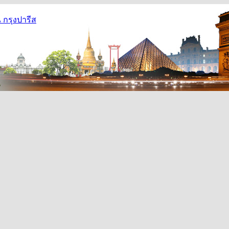
กรุงปารีส