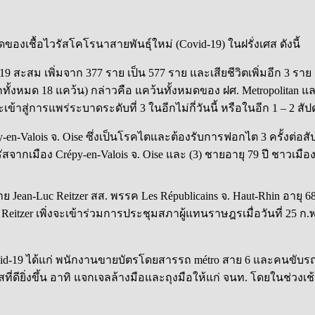
ชื้อไวรัสโคโรนาสายพันธุ์ใหม่ (Covid-19) ในฝรั่งเศส ดังนี้
covid-19 สะสม เพิ่มจาก 377 ราย เป็น 577 ราย และเสียชีวิตเพิ่มอีก 3 
จากทั้งหมด 18 แคว้น) กล่าวคือ แคว้นทั้งหมดของ ฝศ. Metropolitan แ
เข้าสู่การแพร่ระบาดระดับที่ 3 ในอีกไม่กี่วันนี้ หรือในอีก 1 – 2 สั
répy-en-Valois จ. Oise ซึ่งเป็นโรคไตและต้องรับการฟอกไต 3 ครั้งต่อสั
้อไวรัสจากเมือง Crépy-en-Valois จ. Oise และ (3) ชายอายุ 79 ปี ชาวเมื
 Jean-Luc Reitzer สส. พรรค Les Républicains จ. Haut-Rhin อายุ 68 
eitzer เพิ่งจะเข้าร่วมการประชุมสภาผู้แทนราษฎรเมื่อวันที่ 25 ก.
ovid-19 ได้แก่ พนักงานขายบัตรโดยสารรถ métro สาย 6 และคนขับรถเ
่ดียิ่งขึ้น อาทิ แจกเจลล้างมือและถุงมือให้แก่ จนท. โดยในช่วงเช้า