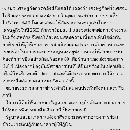
6. รมว.เศรษฐกิจการคลังฝรั่งเศสได้แถลงว่า เศรษฐกิจฝรั่งเศสจะ
ได้รับผลกระทบอย่างหนักจากวิกฤตการแพร่ระบาดของเชื้อ
ไวรัส covid-19 โดยจะส่งผลให้อัตราการเจริญเติบโตทาง
เศรษฐกิจในปี 2563 ต่ำกว่าร้อยละ 1 และจะส่งผลต่อการจ้างงาน
ในฝรั่งเศสด้วย จึงขอให้สังคมแสดงความเห็นอกเห็นใจต่อกัน
อาทิ ขอให้ผู้ให้เช่าอาคารพาณิชย์ผ่อนปรนการเก็บค่าเช่า และ
เรียกร้องให้มีการผ่อนปรนกฎของอียูซึ่งกำหนดให้สายการบิน
ต้องทำการบินอย่างน้อยร้อยละ 80 เพื่อรักษา time slot ของการ
บินไว้ เนื่องจากปัจจุบันมีสายการบินที่ได้บินเครื่องบินเปล่าเพียง
เพื่อมิให้เสียโควต้า time slot และได้ประกาศมาตรการให้ความ
ช่วยเหลือต่อภาคเอกชนฝรั่งเศส ดังนี้
– ขยายระยะเวลาการชำระค่าเงินสมทบประกันสังคมและหรือ
ภาษี
– ในกรณีที่บริษัทประสบปัญหาทางเศรษฐกิจเป็นอย่างมาก อาจ
ได้รับการพิจารณาคืนเงินภาษีเป็นรายกรณี
– รัฐบาลและธนาคารแห่งชาติจะช่วยเจรจาต่อรองการผ่อน
ชำระงวดเงินกู้กับธนาคารผู้ให้กู้เงิน