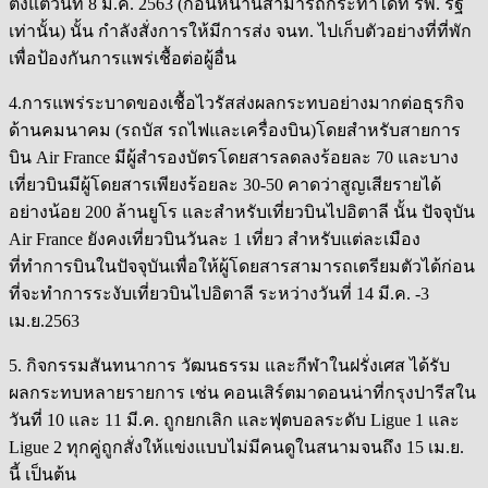
ตั้งแต่วันที่ 8 มี.ค. 2563 (ก่อนหน้านี้สามารถกระทำได้ที่ รพ. รัฐ
เท่านั้น) นั้น กำลังสั่งการให้มีการส่ง จนท. ไปเก็บตัวอย่างที่ที่พัก
เพื่อป้องกันการแพร่เชื้อต่อผู้อื่น
4.การแพร่ระบาดของเชื้อไวรัสส่งผลกระทบอย่างมากต่อธุรกิจ
ด้านคมนาคม (รถบัส รถไฟและเครื่องบิน)โดยสำหรับสายการ
บิน Air France มีผู้สำรองบัตรโดยสารลดลงร้อยละ 70 และบาง
เที่ยวบินมีผู้โดยสารเพียงร้อยละ 30-50 คาดว่าสูญเสียรายได้
อย่างน้อย 200 ล้านยูโร และสำหรับเที่ยวบินไปอิตาลี นั้น ปัจจุบัน
Air France ยังคงเที่ยวบินวันละ 1 เที่ยว สำหรับแต่ละเมือง
ที่ทำการบินในปัจจุบันเพื่อให้ผู้โดยสารสามารถเตรียมตัวได้ก่อน
ที่จะทำการระงับเที่ยวบินไปอิตาลี ระหว่างวันที่ 14 มี.ค. -3
เม.ย.2563
5. กิจกรรม​สันทนาการ​ วัฒนธรรม​ และกีฬาในฝรั่งเศส​ ได้รับ
ผลกระทบหลายรายการ​ เช่น​ คอนเสิร์ต​มาดอนน่า​ที่กรุงปารีสใน
วันที่​ 10 และ​ 11​ มี.ค.​ ถูก​ยกเลิก​ และฟุตบอลระดับ​ Ligue 1 และ​
Ligue​ 2 ทุกคู่ถูก​สั่งให้แข่งแบบไม่มีคนดู​ในสนามจนถึง​ 15​ เม.ย.
นี้ เป็น​ต้น