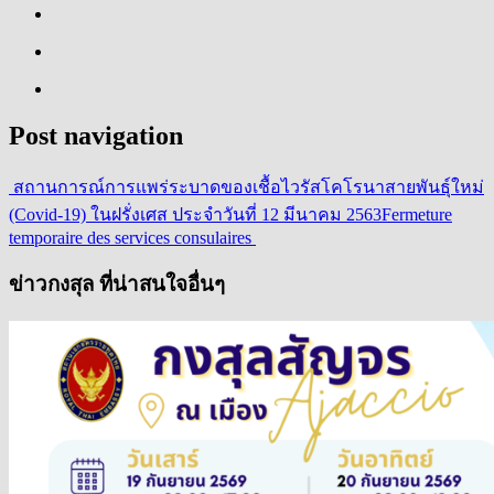
Post navigation
สถานการณ์การแพร่ระบาดของเชื้อไวรัสโคโรนาสายพันธุ์ใหม่
(Covid-19) ในฝรั่งเศส ประจำวันที่ 12 มีนาคม 2563
Fermeture
temporaire des services consulaires
ข่าวกงสุล ที่น่าสนใจอื่นๆ