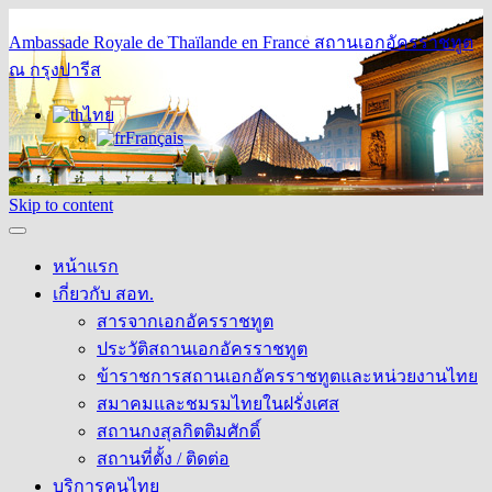
Ambassade Royale de Thaïlande en France
สถานเอกอัครราชทูต
ณ กรุงปารีส
ไทย
Français
Skip to content
หน้าแรก
เกี่ยวกับ สอท.
สารจากเอกอัครราชทูต
ประวัติสถานเอกอัครราชทูต
ข้าราชการสถานเอกอัครราชทูตและหน่วยงานไทย
สมาคมและชมรมไทยในฝรั่งเศส
สถานกงสุลกิตติมศักดิ์
สถานที่ตั้ง / ติดต่อ
บริการคนไทย