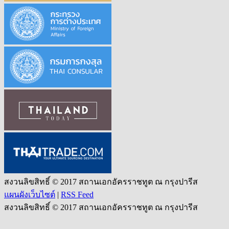
สงวนลิขสิทธิ์ © 2017 สถานเอกอัครราชทูต ณ กรุงปารีส
แผนผังเว็บไซต์
|
RSS Feed
สงวนลิขสิทธิ์ © 2017 สถานเอกอัครราชทูต ณ กรุงปารีส