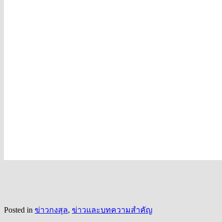
Posted in
ข่าวกงสุล
,
ข่าวและบทความสำคัญ