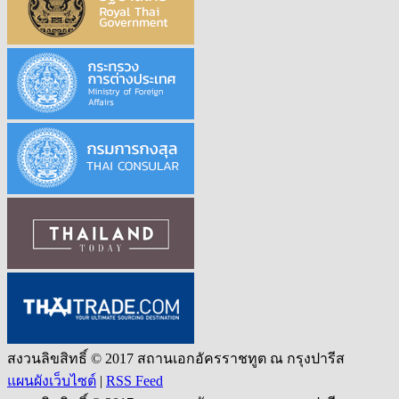
สงวนลิขสิทธิ์ © 2017 สถานเอกอัครราชทูต ณ กรุงปารีส
แผนผังเว็บไซต์
|
RSS Feed