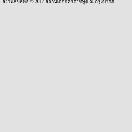
สงวนลิขสิทธิ์ © 2017 สถานเอกอัครราชทูต ณ กรุงปารีส