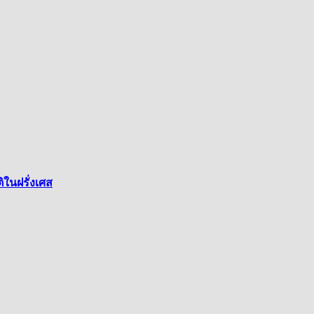
ในฝรั่งเศส