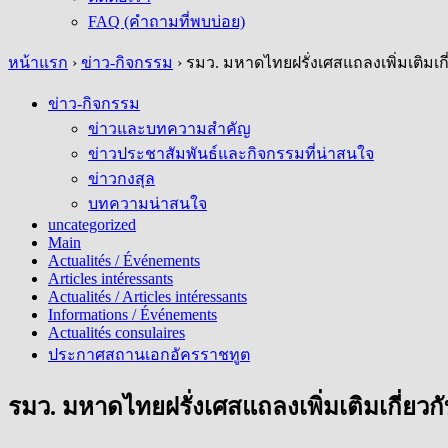
FAQ (คำถามที่พบบ่อย)
หน้าแรก
›
ข่าว-กิจกรรม
›
รมว. มหาดไทยฝรั่งเศสแถลงเพิ่มเติมเ
ข่าว-กิจกรรม
ข่าวและบทความสำคัญ
ข่าวประชาสัมพันธ์และกิจกรรมที่น่าสนใจ
ข่าวกงสุล
บทความน่าสนใจ
uncategorized
Main
Actualités / Événements
Articles intéressants
Actualités / Articles intéressants
Informations / Événements
Actualités consulaires
ประกาศสถานเอกอัครราชทูต
รมว. มหาดไทยฝรั่งเศสแถลงเพิ่มเติมเกี่ยว