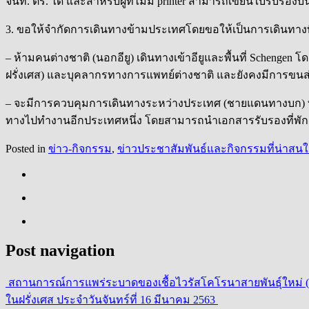
จนท. ตร. ได้ และสำหรับผู้ที่ไม่มี printer สามารถเขียนใบรับรองบ
3. ขอให้จำกัดการเดินทางข้ามประเทศโดยขอให้เป็นการเดินทางที่
– ห้ามคนต่างชาติ (นอกอียู) เดินทางเข้าอียูและพื้นที่ Schengen โ
ฝรั่งเศส) และบุคลากรทางการแพทย์ต่างชาติ และยังคงมีการขนส่
– จะมีการควบคุมการเดินทางระหว่างประเทศ (ชายแดนทางบก) ที่ชาย
ทางไปทำงานอีกประเทศหนึ่ง โดยสามารถนำเอกสารรับรองที่พัก
Posted in
ข่าว-กิจกรรม
,
ข่าวประชาสัมพันธ์และกิจกรรมที่น่าสน
Post navigation
สถานการณ์การแพร่ระบาดของเชื้อไวรัสโคโรนาสายพันธุ์ใหม่ (Cov
ในฝรั่งเศส ประจำวันจันทร์ที่ 16 มีนาคม 2563