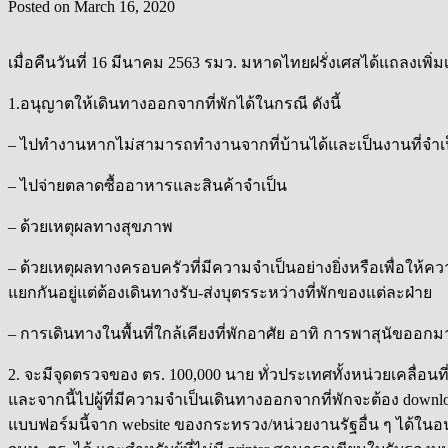
Posted on
March 16, 2020
เมื่อคืนวันที่ 16 มีนาคม 2563 รมว. มหาดไทยฝรั่งเศสได้แถลงเพ
1.อนุญาตให้เดินทางออกจากที่พักได้ในกรณี ดังนี้
– ไปทำงานหากไม่สามารถทำงานจากที่บ้านได้และเป็นงานที่จำเป
– ไปจ่ายตลาดซื้ออาหารและสินค้าจำเป็น
– ด้วยเหตุผลทางสุขภาพ
– ด้วยเหตุผลทางครอบครัวที่มีความจำเป็นอย่างยิ่งหรือเพื่อให้ค
แยกกันอยู่แต่ต้องเดินทางรับ-ส่งบุตรระหว่างที่พักของแต่ละฝ่าย
– การเดินทางในพื้นที่ใกล้เคียงที่พักอาศัย อาทิ การพาสุนัขออ
2. จะมีจุดตรวจของ ตร. 100,000 นาย ทั่วประเทศทั้งหน่วยเคลื่อ
และจากนี้ไปผู้ที่มีความจำเป็นเดินทางออกจากที่พักจะต้อง down
แบบฟอร์มนี้จาก website ของกระทรวง/หน่วยงานรัฐอื่น ๆ ได้ในอนา