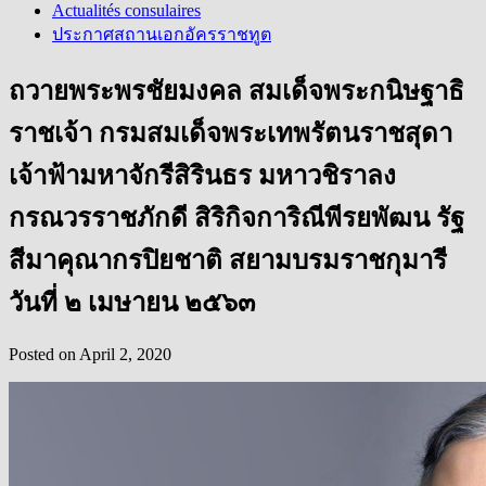
Actualités consulaires
ประกาศสถานเอกอัครราชทูต
ถวายพระพรชัยมงคล สมเด็จพระกนิษฐาธิ
ราชเจ้า กรมสมเด็จพระเทพรัตนราชสุดา
เจ้าฟ้ามหาจักรีสิรินธร มหาวชิราลง
กรณวรราชภักดี สิริกิจการิณีพีรยพัฒน รัฐ
สีมาคุณากรปิยชาติ สยามบรมราชกุมารี
วันที่ ๒ เมษายน ๒๕๖๓
Posted on
April 2, 2020