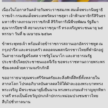
เนื่องในโอกาสวันคล้ายวันพระราชสมภพ สมเด็จพระกนิษฐาธิ
ราชเจ้า กรมสมเด็จพระเทพรัตนราชสุดา เจ้าฟ้ามหาจักรีสิรินธร
มหาวชิราลงกรณวรราชภักดี สิริกิจการิณีพีรยพัฒน รัฐสีมา
คุณากรปิยชาติ สยามบรมราชกุมารี ทรงเจริญพระชนมายุ ๖๕
พรรษา วันที่ ๒ เมษายน ๒๕๖๓
ข้าพระพุทธเจ้า พร้อมด้วยข้าราชการสถานเอกอัครราชทูต ณ
กรุงปารีส และครอบครัว ตลอดจนพสกนิกรชาวไทยที่พำนักอยู่
ในสาธารณรัฐฝรั่งเศส ราชรัฐโมนาโก และสาธารณรัฐ
ประชาธิปไตยประชาชนแอลจีเรีย ขอพระราชทานถวายพระพร
ชัยมงคลด้วยความจงรักภักดี
ขออาราธนาคุณ
พระศรีรัตนตรัยและสิ่งศักดิ์สิทธิ์ทั้งหลายใน
สากลโลก โปรดอภิบาลบันดาลดลให้ใต้ฝ่าละอองพระบาททรง
พระเจริญ มีพระชนมายุยิ่งยืนนาน ทรงพระเกษมสำราญทุกทิพา
ราตรี ทรงเป็นมิ่งขวัญปกเกล้าปกกระหม่อมปวงชนชาวไทย
สืบไปชั่วกาลนาน