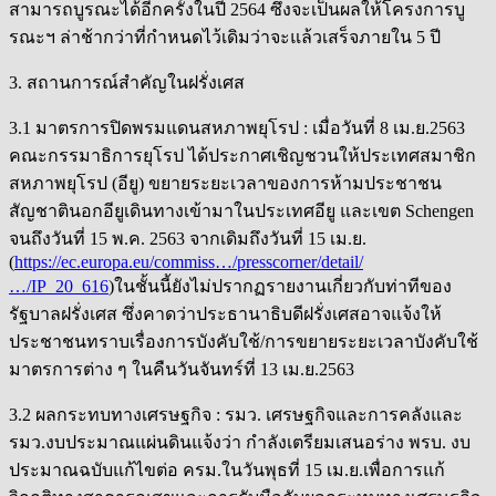
สามารถบูรณะได้อีกครั้งในปี 2564 ซึ่งจะเป็นผลให้โครงการบู
รณะฯ ล่าช้ากว่าที่กำหนดไว้เดิมว่าจะแล้วเสร็จภายใน 5 ปี
3. สถานการณ์สำคัญในฝรั่งเศส
3.1 มาตรการปิดพรมแดนสหภาพยุโรป : เมื่อวันที่ 8 เม.ย.2563
คณะกรรมาธิการยุโรป ได้ประกาศเชิญชวนให้ประเทศสมาชิก
สหภาพยุโรป (อียู) ขยายระยะเวลาของการห้ามประชาชน
สัญชาตินอกอียูเดินทางเข้ามาในประเทศอียู และเขต Schengen
จนถึงวันที่ 15 พ.ค. 2563 จากเดิมถึงวันที่ 15 เม.ย.
(
https://ec.europa.eu/commiss…/presscorner/detail/
…/IP_20_616
)ในชั้นนี้ยังไม่ปรากฏรายงานเกี่ยวกับท่าทีของ
รัฐบาลฝรั่งเศส ซึ่งคาดว่าประธานาธิบดีฝรั่งเศสอาจแจ้งให้
ประชาชนทราบเรื่องการบังคับใช้/การขยายระยะเวลาบังคับใช้
มาตรการต่าง ๆ ในคืนวันจันทร์ที่ 13 เม.ย.2563
3.2 ผลกระทบทางเศรษฐกิจ : รมว. เศรษฐกิจและการคลังและ
รมว.งบประมาณแผ่นดินแจ้งว่า กำลังเตรียมเสนอร่าง พรบ. งบ
ประมาณฉบับแก้ไขต่อ ครม.ในวันพุธที่ 15 เม.ย.เพื่อการแก้