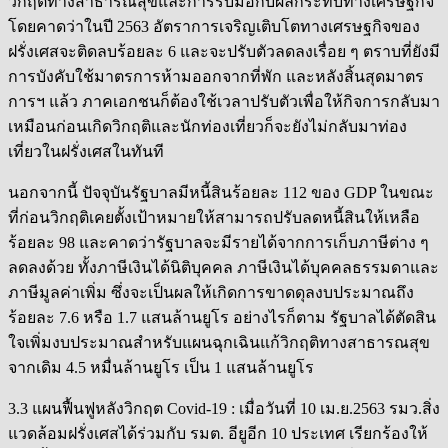
วิกฤติทางสาธารณสุขและการรับมือกับผลกระทบทางเศรษฐกิจ
โดยคาดว่าในปี 2563 อัตราการเจริญเติบโตทางเศรษฐกิจของ
ฝรั่งเศสจะติดลบร้อยละ 6 และจะปรับตัวลดลงเรื่อย ๆ ตราบที่ยังมี
การบังคับใช้มาตรการห้ามออกจากที่พัก และหลังสิ้นสุดมาตร
การฯ แล้ว ภาคเอกชนก็ต้องใช้เวลาปรับตัวเพื่อให้กิจการกลับมา
เหมือนก่อนเกิดวิกฤติและนักท่องเที่ยวก็จะยังไม่กลับมาท่อง
เที่ยวในฝรั่งเศสในทันที
นอกจากนี้ ปัจจุบันรัฐบาลมีหนี้สินร้อยละ 112 ของ GDP ในขณะ
ที่ก่อนวิกฤติเคยตั้งเป้าหมายให้สามารถปรับลดหนี้สินให้เหลือ
ร้อยละ 98 และคาดว่ารัฐบาลจะมีรายได้จากการเก็บภาษีต่าง ๆ
ลดลงด้วย ทั้งภาษีเงินได้นิติบุคคล ภาษีเงินได้บุคคลธรรมดาและ
ภาษีมูลค่าเพิ่ม ซึ่งจะเป็นผลให้เกิดการขาดดุลงบประมาณถึง
ร้อยละ 7.6 หรือ 1.7 แสนล้านยูโร อย่างไรก็ตาม รัฐบาลได้ตัดสิน
ใจเพิ่มงบประมาณสำหรับแผนฉุกเฉินแก้วิกฤติทางสาธารณสุข
จากเดิม 4.5 หมื่นล้านยูโร เป็น 1 แสนล้านยูโร
3.3 แผนฟื้นฟูหลังวิกฤต Covid-19 : เมื่อวันที่ 10 เม.ย.2563 รมว.สิ่ง
แวดล้อมฝรั่งเศสได้ร่วมกับ รมต. อียูอีก 10 ประเทศ เรียกร้องให้