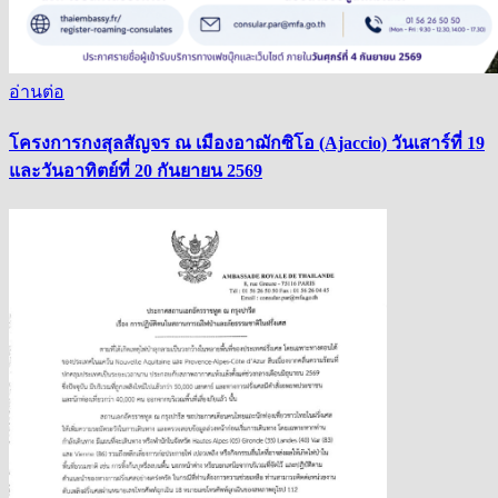
อ่านต่อ
โครงการกงสุลสัญจร ณ เมืองอาฌักซิโอ (Ajaccio) วันเสาร์ที่ 19
และวันอาทิตย์ที่ 20 กันยายน 2569