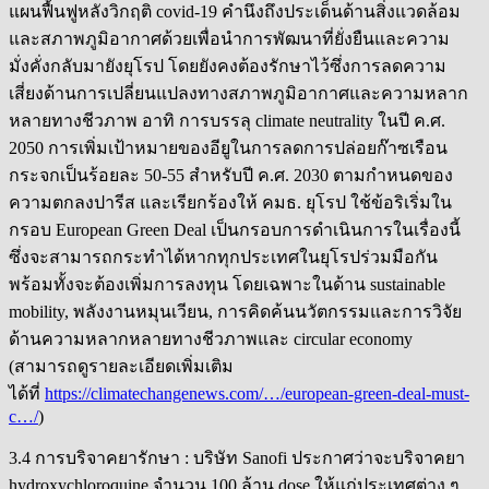
แผนฟื้นฟูหลังวิกฤติ covid-19 คำนึงถึงประเด็นด้านสิ่งแวดล้อม
และสภาพภูมิอากาศด้วยเพื่อนำการพัฒนาที่ยั่งยืนและความ
มั่งคั่งกลับมายังยุโรป โดยยังคงต้องรักษาไว้ซึ่งการลดความ
เสี่ยงด้านการเปลี่ยนแปลงทางสภาพภูมิอากาศและความหลาก
หลายทางชีวภาพ อาทิ การบรรลุ climate neutrality ในปี ค.ศ.
2050 การเพิ่มเป้าหมายของอียูในการลดการปล่อยก๊าซเรือน
กระจกเป็นร้อยละ 50-55 สำหรับปี ค.ศ. 2030 ตามกำหนดของ
ความตกลงปารีส และเรียกร้องให้ คมธ. ยุโรป ใช้ข้อริเริ่มใน
กรอบ European Green Deal เป็นกรอบการดำเนินการในเรื่องนี้
ซึ่งจะสามารถกระทำได้หากทุกประเทศในยุโรปร่วมมือกัน
พร้อมทั้งจะต้องเพิ่มการลงทุน โดยเฉพาะในด้าน sustainable
mobility, พลังงานหมุนเวียน, การคิดค้นนวัตกรรมและการวิจัย
ด้านความหลากหลายทางชีวภาพและ circular economy
(สามารถดูรายละเอียดเพิ่มเติม
ได้ที่
https://climatechangenews.com/…/european-green-deal-must-
c…/
)
3.4 การบริจาคยารักษา : บริษัท Sanofi ประกาศว่าจะบริจาคยา
hydroxychloroquine จำนวน 100 ล้าน dose ให้แก่ประเทศต่าง ๆ