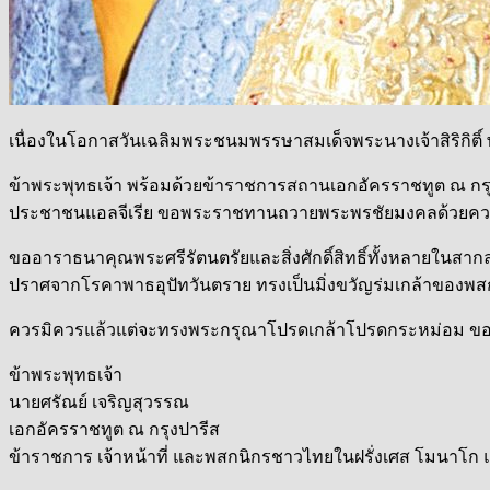
เนื่องในโอกาสวันเฉลิมพระชน
มพรรษาสมเด็จพระนางเจ้าสิริ
กิต
ข้าพระพุทธเจ้า พร้อมด้วยข้าราชการสถานเอกอ
ัครราชทูต ณ ก
ประ
ชาชนแอลจีเรีย ขอพระราชทานถวายพระพรชัยมงค
ลด้วยคว
ขออาราธนาคุณพระศรีรัตนตรัย
และสิ่งศักดิ์สิทธิ์ทั้งหลา
ยในสากล
ปราศจากโรคาพาธอุปัทวันตราย
ทรงเป็นมิ่งขวัญร่มเกล้าของ
พส
ควรมิควรแล้วแต่จะทรงพระกรุ
ณาโปรดเกล้าโปรดกระหม่อม ข
ข้าพระพุทธเจ้า
นายศรัณย์ เจริญสุวรรณ
เอกอัครราชทูต ณ กรุงปารีส
ข้าราชการ เจ้าหน้าที่ และพสกนิกรชาวไทยในฝรั่งเศส
โมนาโก แ