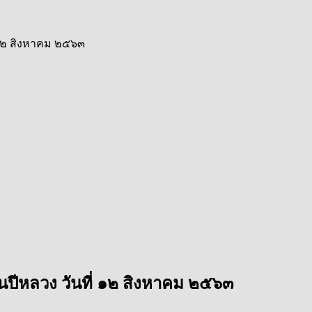
 ๑๒ สิงหาคม ๒๕๖๓
นปีหลวง วันที่ ๑๒ สิงหาคม ๒๕๖๓