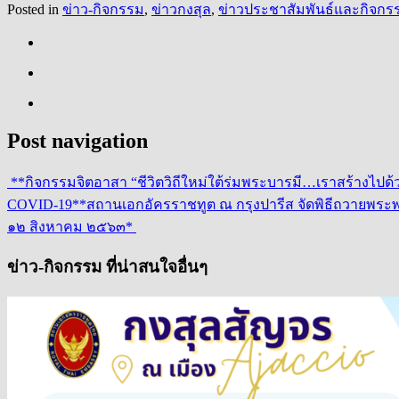
Posted in
ข่าว-กิจกรรม
,
ข่าวกงสุล
,
ข่าวประชาสัมพันธ์และกิจกรร
Post navigation
**กิจกรรมจิตอาสา “ชีวิตวิถีใหม่ใต้ร่มพระบารมี…เราสร้างไป
COVID-19**
สถานเอกอัครราชทูต ณ กรุงปารีส จัดพิธีถวายพระ
๑๒ สิงหาคม ๒๕๖๓*
ข่าว-กิจกรรม ที่น่าสนใจอื่นๆ