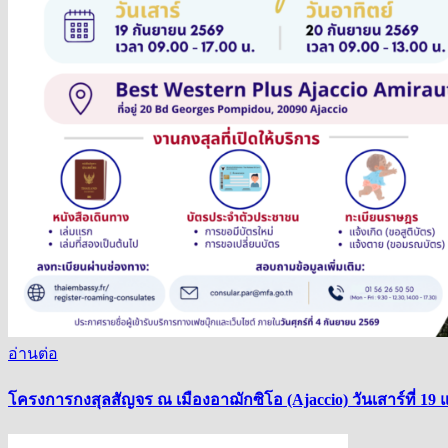
อ่านต่อ
โครงการกงสุลสัญจร ณ เมืองอาฌักซิโอ (Ajaccio) วันเสาร์ที่ 19 แ