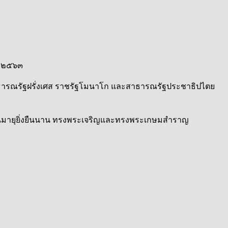
ม ๒๕๖๓
ธารณรัฐฝรั่งเศส ราชรัฐโมนาโก และสาธารณรัฐประชาธิปไตย
นมายุยิ่งยืนนาน ทรงพระเจริญและทรงพระเกษมสำ
ราญ