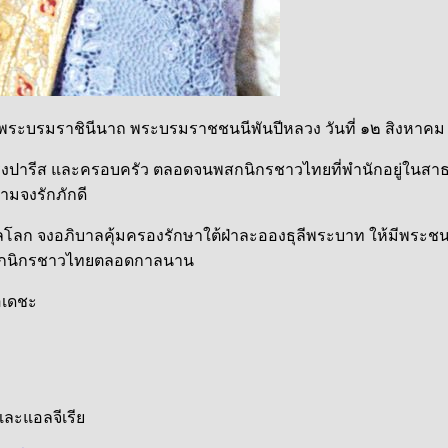
ิ์ พระบรมราชินีนาถ พระบรมราชชนนีพันปีหลวง วันที่ ๑๒ สิงหาค
รุงปารีส และครอบครัว ตลอดจนพสกนิกรชาวไทยที่พำนั
กอยู่ในสา
ามจงรักภักดี
โลก จงอภิบาลคุ้มครองรักษาใต้ฝ่
าละอองธุลีพระบาท ให้มีพระช
กนิกรชาวไทยตลอดกาลนาน
อเดชะ
ละแอลจีเรีย