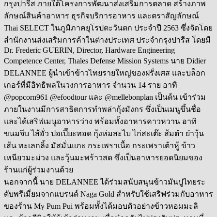
กรุงปารีส ภายใต้โครงการพัฒนาส่งเสริมการตลาด สร้างภาพ
ลักษณ์สินค้าอาหาร ธุรกิจบริการอาหาร และตราสัญลักษณ์
Thai SELECT ในภูมิภาคยุโรปตะวันตก ประจำปี 2563 ซึ่งจัดโดย
สำนักงานส่งเสริมการค้าในต่างประเทศ ประจำกรุงปารีส โดยมี
Dr. Frederic GUERIN, Director, Hardware Engineering
Competence Center, Thales Defense Mission Systems นาย Didier
DELANNEE ผู้นำเข้าข้าวไทยรายใหญ่ของฝรั่งเศส และบล็อก
เกอร์ที่มีอิทธิพลในวงการอาหาร จำนวน 14 ราย อาทิ
@popcorn961 @efoodtour และ @mellebonplan เป็นต้น เข้าร่วม
ภายในงานมีการสาธิตการทำพล่ากุ้งมังกร ซึ่งเป็นเมนูขึ้นชื่อ
และได้เสริฟเมนูอาหารว่าง พร้อมทั้งอาหารคาวหวาน อาทิ
ขนมจีบ ไส้อั่ว ปอเปี๊ยะทอด กุ้งห่มสะไบ ไก่สะเต๊ะ ส้มตำ ยำวุ้น
เส้น ทะเลกลิ้ง มัสมั่นแกะ กระเพราเนื้อ กระเพราเต้าหู้ ข้าว
เหนียวมะม่วง และวุ้นมะพร้าวสด ซึ่งเป็นอาหารยอดนิยมของ
ร้านแก่ผู้ร่วมงานด้วย
นอกจากนี้ นาย DELANNEE ได้ร่วมสนับสนุนข้าวมันปูไทยระ
ดับพรีเมี่ยมจากแบรนด์ Naga Gold สำหรับใช้เสริฟร่วมกับอาหาร
ของร้าน My Pum Pui พร้อมทั้งได้มอบตัวอย่างข้าวหอมมะลิ