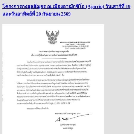
โครงการกงสุลสัญจร ณ เมืองอาฌักซิโอ (Ajaccio) วันเสาร์ที่ 19
และวันอาทิตย์ที่ 20 กันยายน 2569